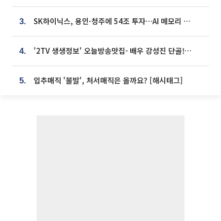
SK하이닉스, 용인·청주에 54조 투자…AI 메모리 생산기지 키운다
3.
'2TV 생생정보' 오늘방송맛집- 배우 강성진 단골! 쌀국수ㆍ푸팟퐁 커리 맛집 '블○○○'
4.
입추매직 '불발', 처서매직은 올까요? [해시태그]
5.