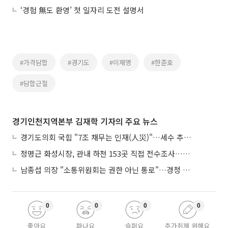
‘경험 無도 환영’ 첫 일자리 도전 설명서
#가격담합
#경기도
#이재명
#한준호
#담합근절
경기인천지역본부 김재학 기자의 주요 뉴스
경기도의회 국힘 "7조 채무는 인재(人災)"…세수 추계 조작 의혹 제기
정명근 화성시장, 관내 하천 153곳 직접 전수조사…불법시설 정비
남종섭 의장 "소통위원회는 권한 아닌 통로"…경청 의회 만든다
0
0
0
0
좋아요
화나요
슬퍼요
추가취재 원해요