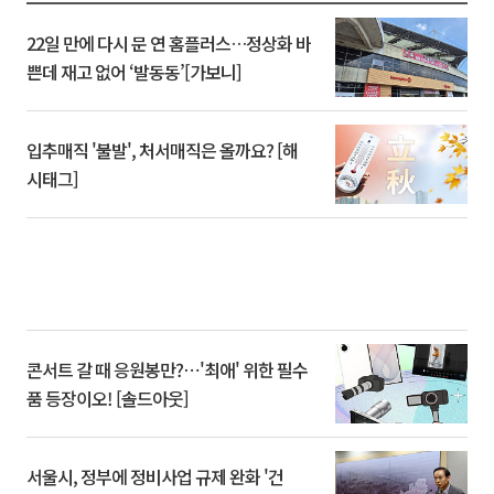
22일 만에 다시 문 연 홈플러스…정상화 바
쁜데 재고 없어 ‘발동동’[가보니]
입추매직 '불발', 처서매직은 올까요? [해
시태그]
콘서트 갈 때 응원봉만?⋯'최애' 위한 필수
품 등장이오! [솔드아웃]
서울시, 정부에 정비사업 규제 완화 '건