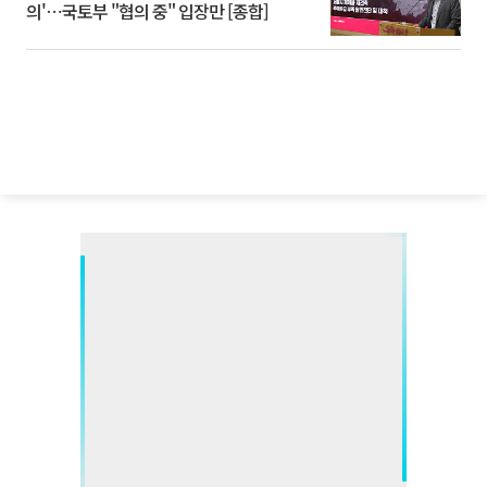
의'⋯국토부 "협의 중" 입장만 [종합]