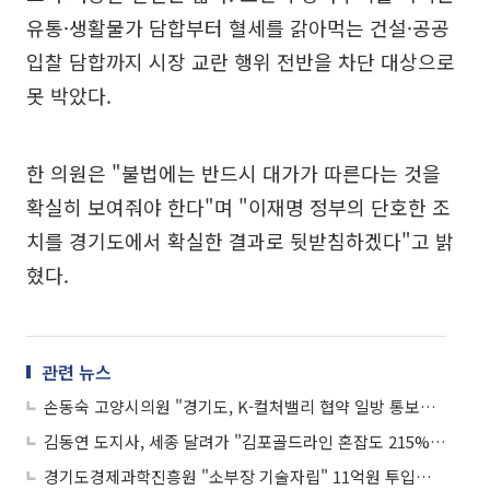
유통·생활물가 담합부터 혈세를 갉아먹는 건설·공공
입찰 담합까지 시장 교란 행위 전반을 차단 대상으로
못 박았다.
한 의원은 "불법에는 반드시 대가가 따른다는 것을
확실히 보여줘야 한다"며 "이재명 정부의 단호한 조
치를 경기도에서 확실한 결과로 뒷받침하겠다"고 밝
혔다.
관련 뉴스
손동숙 고양시의원 "경기도, K-컬처밸리 협약 일방 통보…광역행정 오만"
김동연 도지사, 세종 달려가 "김포골드라인 혼잡도 215%… 생존권 문제"
경기도경제과학진흥원 "소부장 기술자립" 11억원 투입…15개사 사업화 밀어준다