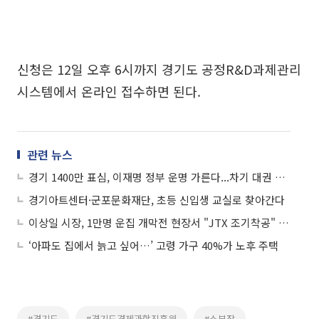
신청은 12일 오후 6시까지 경기도 공정R&D과제관리
시스템에서 온라인 접수하면 된다.
관련 뉴스
경기 1400만 표심, 이재명 정부 운명 가른다...차기 대권 열쇠 경기도, 여야 90일 총력전
경기아트센터·군포문화재단, 초등 신입생 교실로 찾아간다
이상일 시장, 1만명 운집 개막전 현장서 "JTX 조기착공" 범시민 서명운동 시동
‘아파도 집에서 늙고 싶어…’ 고령 가구 40%가 노후 주택
#경기도
#경기도경제과학진흥원
#소부장