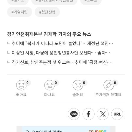
#기술자립
#첨단산업
경기인천취재본부 김재학 기자의 주요 뉴스
추미애 "복지가 아니라 도민이 늘었다"…재정난 책임론 정면돌파
이상일 시장, 다낭에 용인청년봉사단 보낸다…'좋아용 거리' 만든다
경기신보, 남양주본점 첫 워크숍…추미애 '공정·혁신·포용' 전면 반영
0
0
0
0
좋아요
화나요
슬퍼요
추가취재 원해요