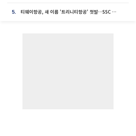
티웨이항공, 새 이름 '트리니티항공' 첫발…SSC 전략 본격화
5.