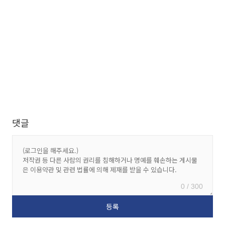
댓글
0 / 300