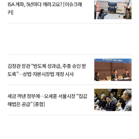
ISA 계좌, 5년마다 깨라고요? [이슈크래
커]
김정관 장관 “반도체 성과급, 주총 승인 받
도록”…상법·자본시장법 개정 시사
세금 꺼낸 정부에…오세훈 서울시장 “집값
해법은 공급” [종합]