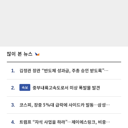
많이 본 뉴스
김정관 장관 “반도체 성과급, 주총 승인 받도록”…상법·자본시장법 개정 시사
1.
중부내륙고속도로서 미상 폭발물 발견
속보
2.
코스피, 장중 5%대 급락에 사이드카 발동…삼성·SK 동반 폭락
3.
트럼프 “자석 사업을 하라”…제이에스링크, 비중국 영구자석 공급망 구축 속도
4.