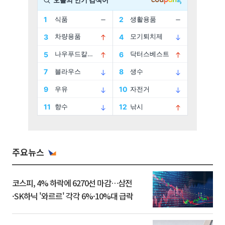
주요뉴스
코스피, 4% 하락에 6270선 마감…삼전
·SK하닉 '와르르' 각각 6%·10%대 급락