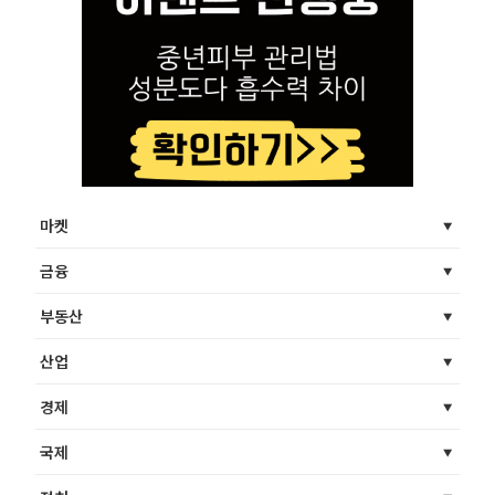
마켓
금융
부동산
산업
경제
국제