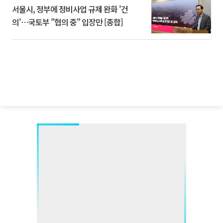
서울시, 정부에 정비사업 규제 완화 '건
의'⋯국토부 "협의 중" 입장만 [종합]