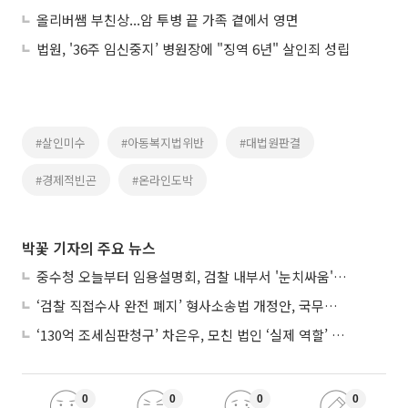
올리버쌤 부친상...암 투병 끝 가족 곁에서 영면
법원, '36주 임신중지’ 병원장에 "징역 6년" 살인죄 성립
#살인미수
#아동복지법위반
#대법원판결
#경제적빈곤
#온라인도박
박꽃 기자의 주요 뉴스
중수청 오늘부터 임용설명회, 검찰 내부서 '눈치싸움' 기류변화도
‘검찰 직접수사 완전 폐지’ 형사소송법 개정안, 국무회의 통과
‘130억 조세심판청구’ 차은우, 모친 법인 ‘실제 역할’ 다툴 듯
0
0
0
0