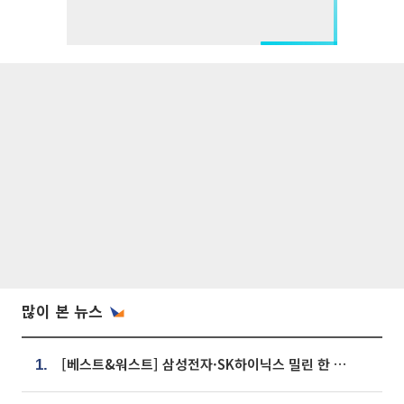
많이 본 뉴스
[베스트&워스트] 삼성전자·SK하이닉스 밀린 한 주…상상인증권은 85% 급등
1.