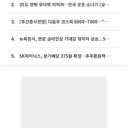
35도 안팎 무더위 이어져…전국 곳곳 소나기 [오늘 날씨]
2.
[주간증시전망] 다음주 코스피 6000~7000⋯“外人 수급은 정책이 변수”
3.
뉴욕증시, 연준 금리인상 기대감 꺾이자 상승...S&P500 사상 최고치 [종합]
4.
SK하이닉스, 분기배당 375원 확정…주주환원책 9월로 앞당겨 발표
5.