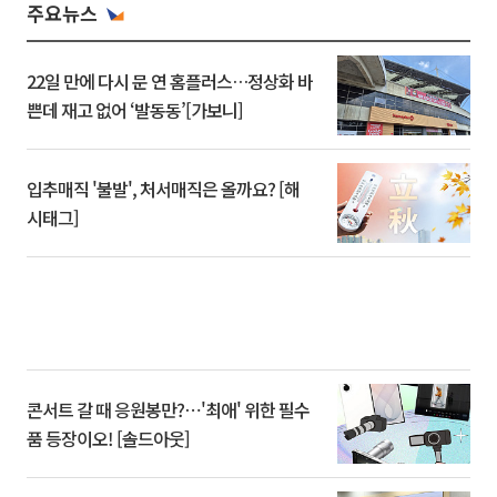
주요뉴스
22일 만에 다시 문 연 홈플러스…정상화 바
쁜데 재고 없어 ‘발동동’[가보니]
입추매직 '불발', 처서매직은 올까요? [해
시태그]
콘서트 갈 때 응원봉만?⋯'최애' 위한 필수
품 등장이오! [솔드아웃]