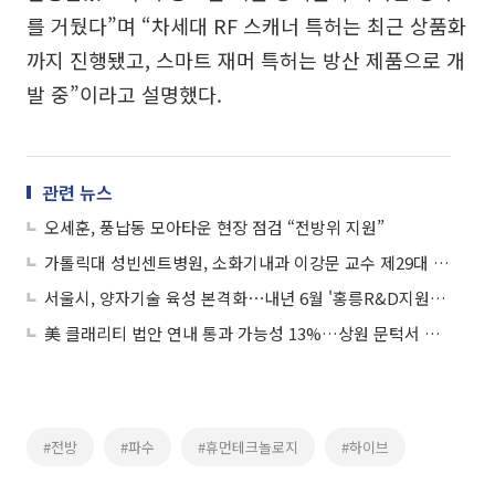
를 거뒀다”며 “차세대 RF 스캐너 특허는 최근 상품화
까지 진행됐고, 스마트 재머 특허는 방산 제품으로 개
발 중”이라고 설명했다.
관련 뉴스
오세훈, 풍납동 모아타운 현장 점검 “전방위 지원”
가톨릭대 성빈센트병원, 소화기내과 이강문 교수 제29대 의무원장 임명
서울시, 양자기술 육성 본격화⋯내년 6월 '홍릉R&D지원센터' 개관
美 클래리티 법안 연내 통과 가능성 13%…상원 문턱서 제동
#전방
#파수
#휴먼테크놀로지
#하이브