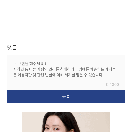
댓글
0 / 300