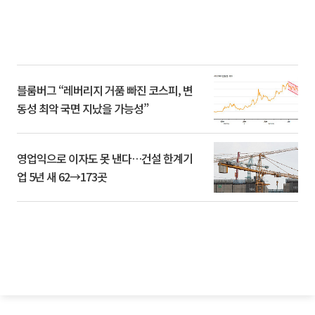
블룸버그 “레버리지 거품 빠진 코스피, 변
동성 최악 국면 지났을 가능성”
영업익으로 이자도 못 낸다…건설 한계기
업 5년 새 62→173곳