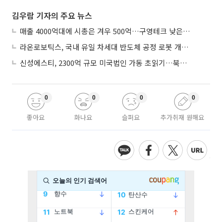
김우람 기자의 주요 뉴스
매출 4000억대에 시총은 겨우 500억…구영테크 낮은 몸값에 저가 승계 마무리
라온로보틱스, 국내 유일 차세대 반도체 공정 로봇 개발 ‘고객사 테스트 진행’
신성에스티, 2300억 규모 미국법인 가동 초읽기…북미 ESS 공략 본격화
0
0
0
0
좋아요
화나요
슬퍼요
추가취재 원해요