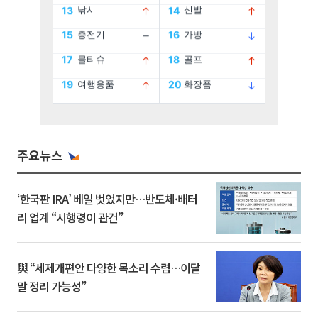
주요뉴스
‘한국판 IRA’ 베일 벗었지만…반도체·배터
리 업계 “시행령이 관건”
與 “세제개편안 다양한 목소리 수렴…이달
말 정리 가능성”