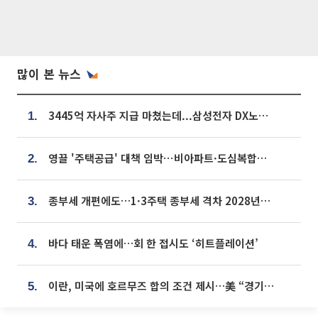
많이 본 뉴스
3445억 자사주 지급 마쳤는데...삼성전자 DX노조, 뒤늦은 '떼쓰기 집회'
1.
영끌 '주택공급' 대책 임박⋯비아파트·도심복합까지 총동원
2.
종부세 개편에도…1·3주택 종부세 격차 2028년부터 확대
3.
바다 태운 폭염에…회 한 접시도 ‘히트플레이션’
4.
이란, 미국에 호르무즈 합의 조건 제시…美 “경기 아직 안 끝나” [종합]
5.