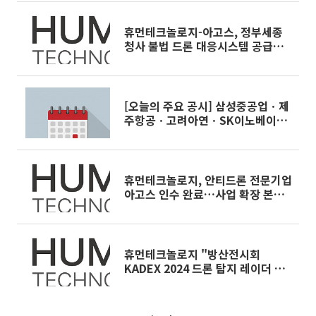
휴먼테크놀로지-아고스, 정부세종
청사 불법 드론 대응시스템 공급자
선정
[오늘의 주요 공시] 삼성중공업ㆍ제
주항공ㆍ고려아연ㆍSK이노베이션
등
휴먼테크놀로지, 안티드론 전문기업
아고스 인수 완료…사업 확장 본격
화
휴먼테크놀로지 "방산전시회
KADEX 2024 드론 탐지 레이더 관
심"