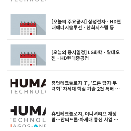
수주 가속
[오늘의 주요공시] 삼성전자ㆍHD현
대에너지솔루션ㆍ한화시스템 등
[오늘의 증시일정] LG화학ㆍ알테오
젠ㆍHD현대중공업
휴먼테크놀로지 子, ‘드론 탐지·무
력화’ 차세대 핵심 기술 2건 특허 등
록
휴먼테크놀로지, 이니셔티브 재정
립…안티드론·차세대 통신 사업 전
문화ㆍ역량 강화