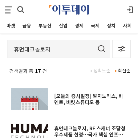
마켓
금융
부동산
산업
경제
국제
정치
사회
검색결과 총
17
건
정확도순
최신순
[오늘의 증시일정] 알지노믹스, 비
덴트, 버킷스튜디오 등
휴먼테크놀로지, RF 스캐너 조달청
우수제품 선정…국가 핵심 인프라