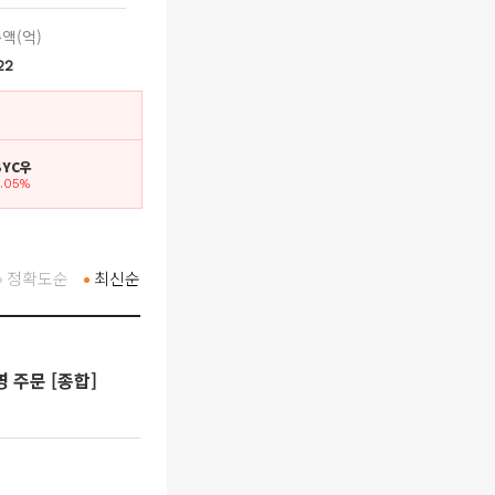
액(억)
22
 BYC우
6.05%
정확도순
최신순
 주문 [종합]