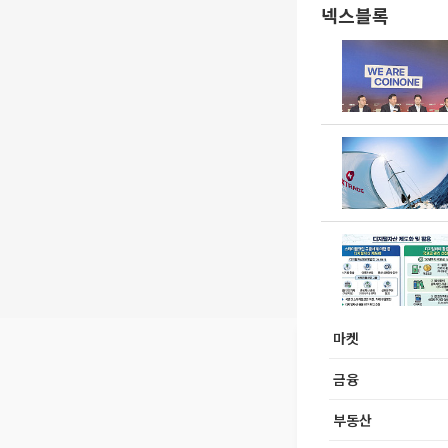
넥스블록
마켓
금융
부동산