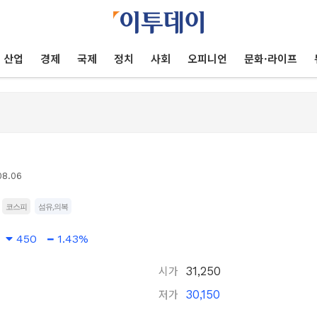
산업
경제
국제
정치
사회
오피니언
문화·라이프
08.06
코스피
섬유,의복
450
1.43%
시가
31,250
저가
30,150