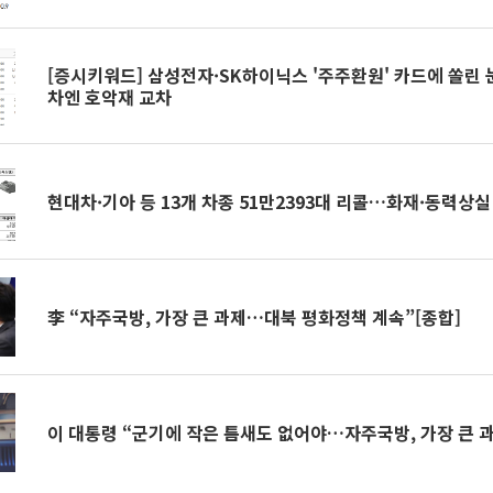
[증시키워드] 삼성전자·SK하이닉스 '주주환원' 카드에 쏠린
차엔 호악재 교차
현대차·기아 등 13개 차종 51만2393대 리콜…화재·동력상실
李 “자주국방, 가장 큰 과제…대북 평화정책 계속”[종합]
이 대통령 “군기에 작은 틈새도 없어야…자주국방, 가장 큰 