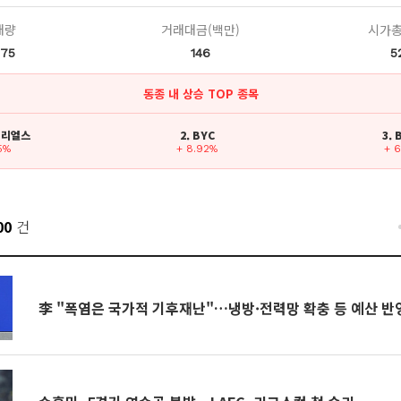
래량
거래대금(백만)
시가총
775
146
5
동종 내 상승 TOP 종목
티리얼스
2. BYC
3.
25%
+ 8.92%
+ 
00
건
李 "폭염은 국가적 기후재난"…냉방·전력망 확충 등 예산 반영