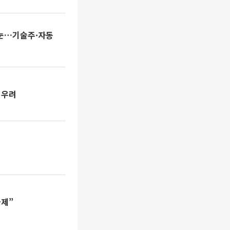
 눈…기술주·자동
 우려
과제”