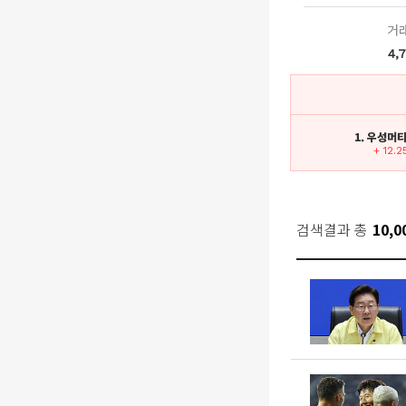
거
4,
1. 우성머
+ 12.
검색결과 총
10,0