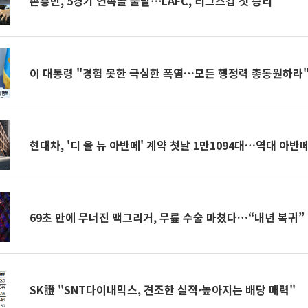
손흥민, 5경기 연속골 불발⋯LAFC, 리그스컵 첫 승리
이 대통령 "경험 못한 극심한 폭염…모든 행정력 총동원하라
현대차, '디 올 뉴 아반떼' 계약 첫날 1만1094대…역대 아반
69초 만에 무너진 맥그리거, 무릎 수술 마쳤다…“내년 복귀”
SK證 "SNT다이내믹스, 견조한 실적·높아지는 배당 매력"