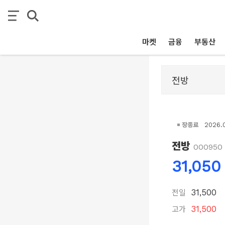
마켓
금융
부동산
장종료
2026.
전방
000950
31,050
전일
31,500
고가
31,500