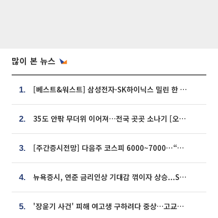
많이 본 뉴스
[베스트&워스트] 삼성전자·SK하이닉스 밀린 한 주…상상인증권은 85% 급등
1.
35도 안팎 무더위 이어져…전국 곳곳 소나기 [오늘 날씨]
2.
[주간증시전망] 다음주 코스피 6000~7000⋯“外人 수급은 정책이 변수”
3.
뉴욕증시, 연준 금리인상 기대감 꺾이자 상승...S&P500 사상 최고치 [종합]
4.
'장윤기 사건' 피해 여고생 구하려다 중상…고교생 의상자 지정
5.