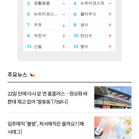
주요뉴스
22일 만에 다시 문 연 홈플러스…정상화 바
쁜데 재고 없어 ‘발동동’[가보니]
입추매직 '불발', 처서매직은 올까요? [해
시태그]