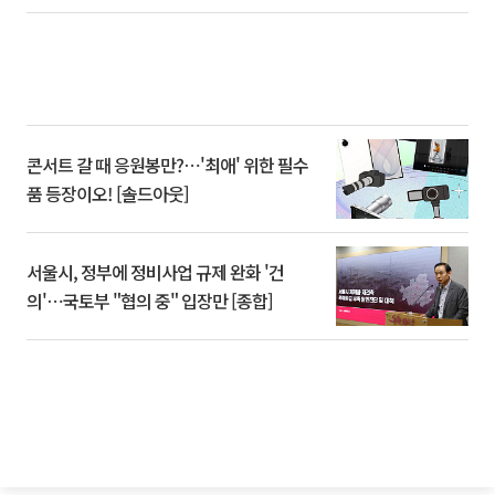
콘서트 갈 때 응원봉만?⋯'최애' 위한 필수
품 등장이오! [솔드아웃]
서울시, 정부에 정비사업 규제 완화 '건
의'⋯국토부 "협의 중" 입장만 [종합]