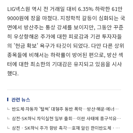
LIG넥스원 역시 전 거래일 대비 6.35% 하락한 61만
9000원에 장을 마쳤다. 지정학적 갈등이 심화되는 국
면에서 방산주는 통상 강세를 보이지만, 그동안 꾸준
히 우상향해온 주가에 대한 피로감과 기관 투자자들
의 '현금 확보' 욕구가 타깃이 되었다. 다만 다른 상위
종목들에 비해서는 하락률이 방어된 편으로, 방산 섹
터에 대한 최소한의 기대감은 유지되고 있음을 시사
했다.
관련 뉴스
반도체·자동차 '털썩' 대형주 동반 폭락…방산·해운·에너지 '나홀로 질주'
삼전·SK하닉 차익실현 일부 출회…이란 사태에 흥구석유 관심↑
삼전ㆍSK하닉 주가 향방 촉각⋯호재 알린 한미반도체ㆍ삼천당제약 관심↑