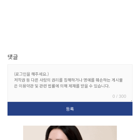
댓글
0 / 300