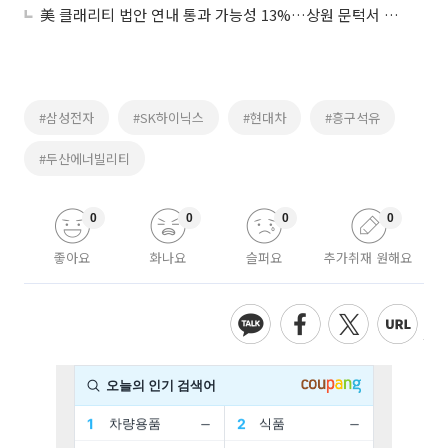
美 클래리티 법안 연내 통과 가능성 13%…상원 문턱서 제동
#삼성전자
#SK하이닉스
#현대차
#흥구석유
#두산에너빌리티
0
0
0
0
좋아요
화나요
슬퍼요
추가취재 원해요