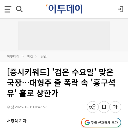
이투데이
마켓
일반
[증시키워드] '검은 수요일' 맞은
국장…대형주 줄 폭락 속 '흥구석
유' 홀로 상한가
수정 2026-03-05 08:47
서청석 기자
구글 선호매체 추가