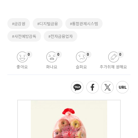
#금감원
#디지털금융
#통합관제시스템
#사전예방감독
#전자금융업자
0
0
0
0
좋아요
화나요
슬퍼요
추가취재 원해요