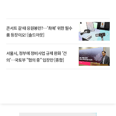
콘서트 갈 때 응원봉만?⋯'최애' 위한 필수
품 등장이오! [솔드아웃]
서울시, 정부에 정비사업 규제 완화 '건
의'⋯국토부 "협의 중" 입장만 [종합]