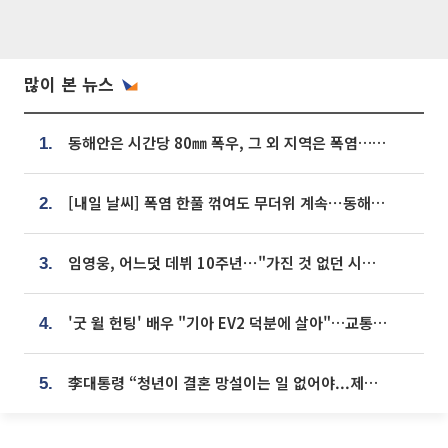
많이 본 뉴스
동해안은 시간당 80㎜ 폭우, 그 외 지역은 폭염…‘극과 극 날씨’
1.
[내일 날씨] 폭염 한풀 꺾여도 무더위 계속⋯동해안 이틀 연속 비
2.
임영웅, 어느덧 데뷔 10주년⋯"가진 것 없던 시절, 내 앞엔 20명의 팬뿐"
3.
'굿 윌 헌팅' 배우 "기아 EV2 덕분에 살아"…교통사고 후 안전성 극찬
4.
李대통령 “청년이 결혼 망설이는 일 없어야...제도상 불이익 조사”
5.