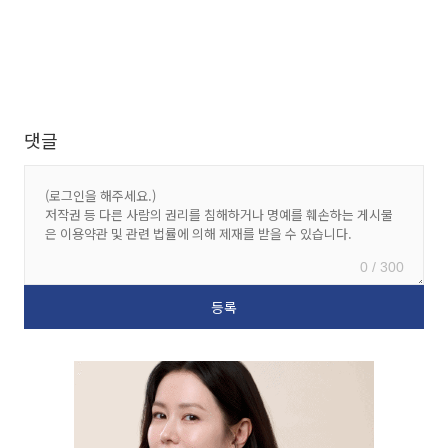
댓글
0 / 300