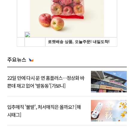
주요뉴스
22일 만에 다시 문 연 홈플러스…정상화 바
쁜데 재고 없어 ‘발동동’[가보니]
입추매직 '불발', 처서매직은 올까요? [해
시태그]