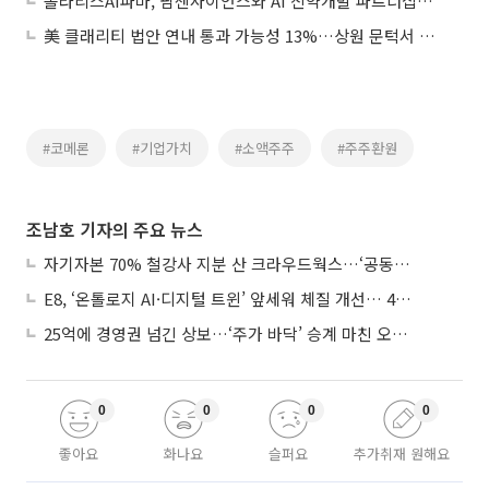
폴라리스AI파마, 팜젠사이언스와 AI 신약개발 파트너십…‘알파타우’ 투자 결실도
美 클래리티 법안 연내 통과 가능성 13%…상원 문턱서 제동
#코메론
#기업가치
#소액주주
#주주환원
조남호 기자의 주요 뉴스
자기자본 70% 철강사 지분 산 크라우드웍스…‘공동경영’으로 AI 시너지 낼까
E8, ‘온톨로지 AI·디지털 트윈’ 앞세워 체질 개선… 4분기 흑자전환 총력
25억에 경영권 넘긴 상보…‘주가 바닥’ 승계 마친 오너 2세, 주가 부양 나설까
0
0
0
0
좋아요
화나요
슬퍼요
추가취재 원해요