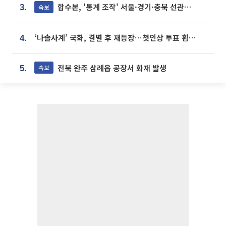
합수본, '통계 조작' 서울·경기·충북 선관위 등 추가 압수수색
속보
3.
‘나솔사계’ 국화, 결별 후 재등장⋯첫인상 투표 휩쓸고 ‘인기녀’ 등극
4.
전북 완주 삼례읍 공장서 화재 발생
속보
5.