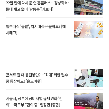
22일 만에 다시 문 연 홈플러스…정상화 바
쁜데 재고 없어 ‘발동동’[가보니]
입추매직 '불발', 처서매직은 올까요? [해
시태그]
콘서트 갈 때 응원봉만?⋯'최애' 위한 필수
품 등장이오! [솔드아웃]
서울시, 정부에 정비사업 규제 완화 '건
의'⋯국토부 "협의 중" 입장만 [종합]