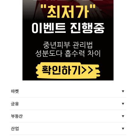
마켓
금융
부동산
산업