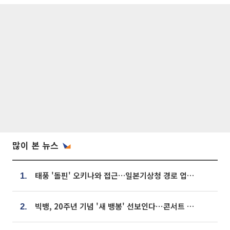
많이 본 뉴스
태풍 '돌핀' 오키나와 접근…일본기상청 경로 업데이트
1.
빅뱅, 20주년 기념 '새 뱅봉' 선보인다⋯콘서트 앞두고 팝업 개최
2.