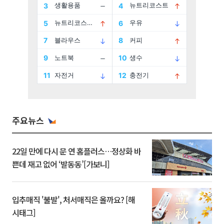
주요뉴스
22일 만에 다시 문 연 홈플러스…정상화 바
쁜데 재고 없어 ‘발동동’[가보니]
입추매직 '불발', 처서매직은 올까요? [해
시태그]