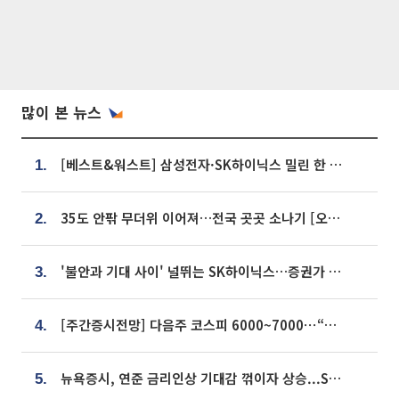
많이 본 뉴스
[베스트&워스트] 삼성전자·SK하이닉스 밀린 한 주…상상인증권은 85% 급등
1.
35도 안팎 무더위 이어져…전국 곳곳 소나기 [오늘 날씨]
2.
'불안과 기대 사이' 널뛰는 SK하이닉스…증권가 "HBM4·LTA 기반 펀터멘털 견고"
3.
[주간증시전망] 다음주 코스피 6000~7000⋯“外人 수급은 정책이 변수”
4.
뉴욕증시, 연준 금리인상 기대감 꺾이자 상승...S&P500 사상 최고치 [종합]
5.