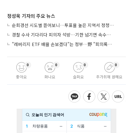
정성욱 기자의 주요 뉴스
순회경선 시도별 뜯어보니…투표율 높은 지역서 정청래 강세
경찰 수사 기다리다 피의자 석방…기한 넘기면 속수무책
"레버리지 ETF 배율 손보겠다"는 정부…野 "회의록부터 내놔야"
0
0
0
0
좋아요
화나요
슬퍼요
추가취재 원해요