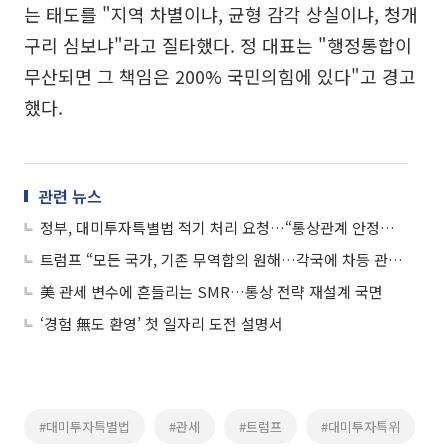
는 태도를 "지역 차별이냐, 균형 감각 상실이냐, 청개
구리 심보냐"라고 질타했다. 정 대표는 "행정통합이
무산되면 그 책임은 200% 국민의힘에 있다"고 경고
했다.
관련 뉴스
정부, 대미투자특별법 적기 처리 요청…“통상관계 안정에 국회 역할 중요”
트럼프 “모든 국가, 기존 무역합의 원해…각국에 차등 관세 부과할 것”
美 관세 변수에 흔들리는 SMR…통상 전략 재설계 국면
‘경험 無도 환영’ 첫 일자리 도전 설명서
#대미투자특별법
#관세
#트럼프
#대미투자특위