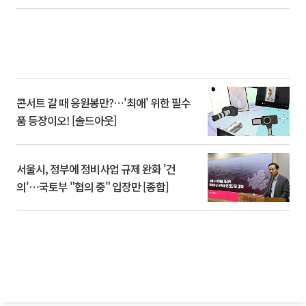
콘서트 갈 때 응원봉만?⋯'최애' 위한 필수
품 등장이오! [솔드아웃]
서울시, 정부에 정비사업 규제 완화 '건
의'⋯국토부 "협의 중" 입장만 [종합]