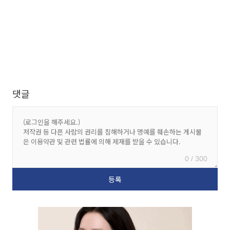
댓글
0 / 300