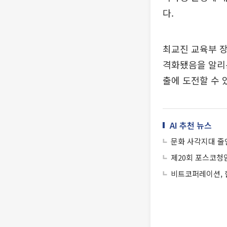
다.
최교진 교육부 장
격화됐음을 알리는
출에 도전할 수 
AI 추천 뉴스
문화 사각지대 줄
제20회 포스코청암
비트코퍼레이션, 