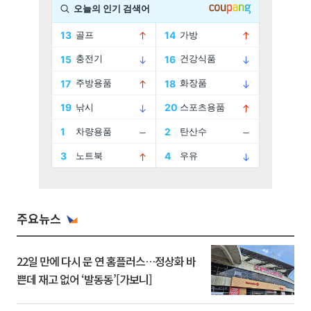
주요뉴스
22일 만에 다시 문 연 홈플러스…정상화 바
쁜데 재고 없어 ‘발동동’[가보니]