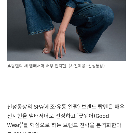
▲탑텐의 새 앰배서더 배우 전지현. (사진제공=신성통상)
신성통상의 SPA(제조·유통 일괄) 브랜드 탑텐은 배우
전지현을 앰배서더로 선정하고 '굿웨어(Good
Wear)'를 핵심으로 하는 브랜드 전략을 본격화한다