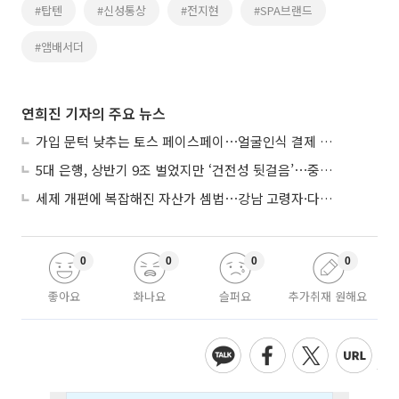
#탑텐
#신성통상
#전지현
#SPA브랜드
#앰배서더
연희진 기자의 주요 뉴스
가입 문턱 낮추는 토스 페이스페이⋯얼굴인식 결제 확산 속도낸다
5대 은행, 상반기 9조 벌었지만 ‘건전성 뒷걸음’⋯중기대출 문턱 높아지나
세제 개편에 복잡해진 자산가 셈법⋯강남 고령자·다주택자 ‘자산재편 고심’
0
0
0
0
좋아요
화나요
슬퍼요
추가취재 원해요