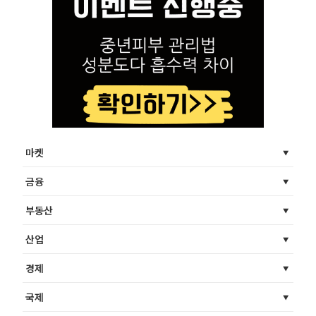
마켓
금융
부동산
산업
경제
국제