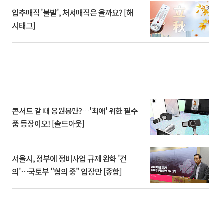
입추매직 '불발', 처서매직은 올까요? [해
시태그]
콘서트 갈 때 응원봉만?⋯'최애' 위한 필수
품 등장이오! [솔드아웃]
서울시, 정부에 정비사업 규제 완화 '건
의'⋯국토부 "협의 중" 입장만 [종합]