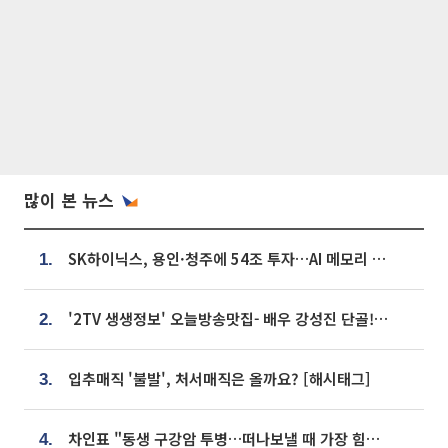
많이 본 뉴스
SK하이닉스, 용인·청주에 54조 투자…AI 메모리 생산기지 키운다
1.
'2TV 생생정보' 오늘방송맛집- 배우 강성진 단골! 쌀국수ㆍ푸팟퐁 커리 맛집 '블○○○'
2.
입추매직 '불발', 처서매직은 올까요? [해시태그]
3.
차인표 "동생 구강암 투병…떠나보낼 때 가장 힘들었다”
4.