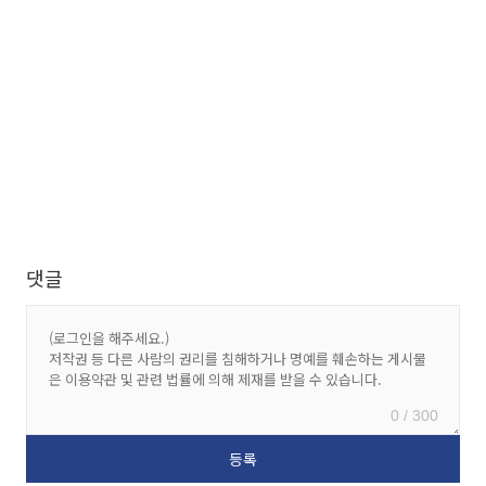
댓글
0 / 300