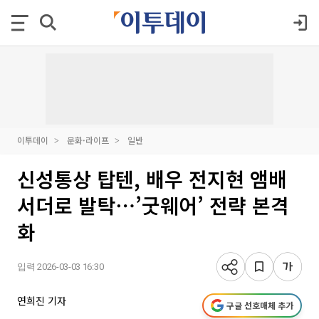
이투데이
문화·라이프
일반
신성통상 탑텐, 배우 전지현 앰배
서더로 발탁⋯’굿웨어’ 전략 본격
화
입력 2026-03-03 16:30
연희진 기자
구글 선호매체 추가