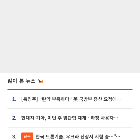
많이 본 뉴스
[특징주] “탄약 부족하다“ 美 국방부 증산 요청에⋯국내 방산주 급등세
1.
현대차·기아, 이번 주 임단협 재개…하청 사용자성 재심도 ‘변수’
2.
한국 드론기술, 우크라 전장서 시험 중…“스타트업 여러 곳 참여”
단독
3.