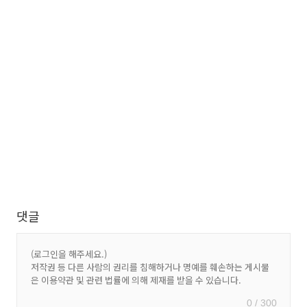
댓글
0 / 300