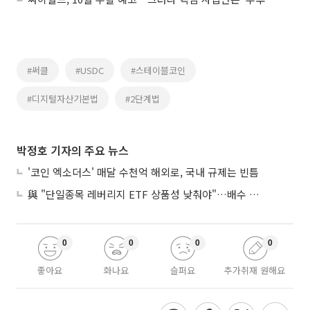
#써클
#USDC
#스테이블코인
#디지털자산기본법
#2단계법
박정호 기자의 주요 뉴스
'코인 엑소더스' 매달 수천억 해외로, 국내 규제는 빈틈
與 "단일종목 레버리지 ETF 상품성 낮춰야"…배수 조정안도 거론
0
0
0
0
좋아요
화나요
슬퍼요
추가취재 원해요