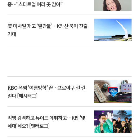
중…“스타트업 여러 곳 참여”
美 미사일 재고 ‘빨간불’…K방산 북미 진출
기대
KBO 폭염 '여름방학' 끝…프로야구 갈 길
멀다 [해시태그]
빅뱅 컴백하고 튜이드 데뷔하고⋯K팝 '몇
세대'세요? [엔터로그]