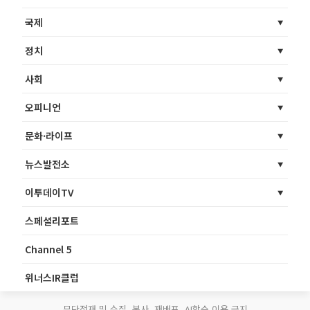
국제
정치
사회
오피니언
문화·라이프
뉴스발전소
이투데이TV
스페셜리포트
Channel 5
위너스IR클럽
무단전재 및 수집, 복사, 재배포, AI학습 이용 금지