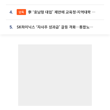
李 ‘호남형 대입’ 제안에 교육청·지역대학 서·논술형 입시 연계 '착수'
단독
4.
SK하이닉스 ‘자사주 성과급’ 갈등 격화…통합노조 출범 움직임
5.