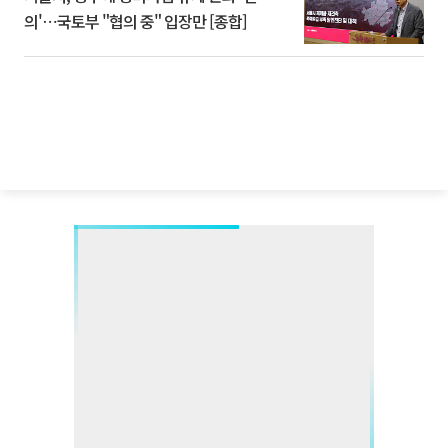
의'⋯국토부 "협의 중" 입장만 [종합]