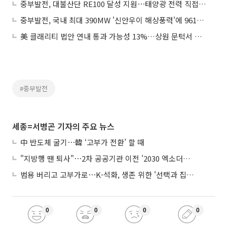
중부발전, 대불산단 RE100 달성 지원⋯태양광 전력 직접 공급
중부발전, 국내 최대 390MW '신안우이 해상풍력'에 961억 출자
美 클래리티 법안 연내 통과 가능성 13%…상원 문턱서 제동
#중부발전
세종=서병곤 기자의 주요 뉴스
中 반도체 굴기⋯韓 ‘고부가 전환’ 할 때
"지방행 땐 퇴사"⋯2차 공공기관 이전 '2030 엑소더스' 뇌관
범용 버리고 고부가로⋯K-석화, 생존 위한 '선택과 집중'
0
0
0
0