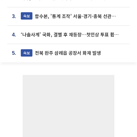
합수본, '통계 조작' 서울·경기·충북 선관위 등 추가 압수수색
속보
3.
‘나솔사계’ 국화, 결별 후 재등장⋯첫인상 투표 휩쓸고 ‘인기녀’ 등극
4.
전북 완주 삼례읍 공장서 화재 발생
속보
5.