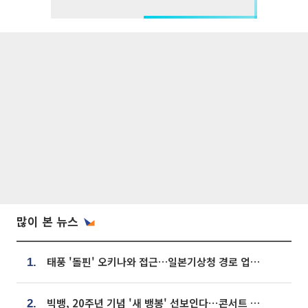
많이 본 뉴스
태풍 '돌핀' 오키나와 접근…일본기상청 경로 업데이트
1.
빅뱅, 20주년 기념 '새 뱅봉' 선보인다⋯콘서트 앞두고 팝업 개최
2.