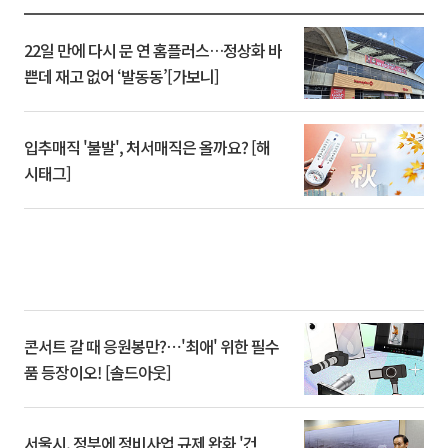
22일 만에 다시 문 연 홈플러스…정상화 바
쁜데 재고 없어 ‘발동동’[가보니]
입추매직 '불발', 처서매직은 올까요? [해
시태그]
콘서트 갈 때 응원봉만?⋯'최애' 위한 필수
품 등장이오! [솔드아웃]
서울시, 정부에 정비사업 규제 완화 '건