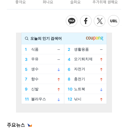
좋아요
화나요
슬퍼요
추가취재 원해요
주요뉴스