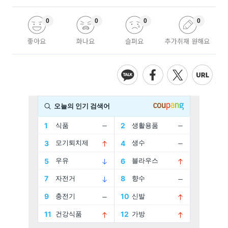
0
0
0
0
좋아요
화나요
슬퍼요
추가취재 원해요