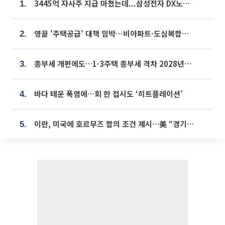
3445억 자사주 지급 마쳤는데...삼성전자 DX노조, 뒤늦은 '떼쓰기 집회'
1.
영끌 '주택공급' 대책 임박⋯비아파트·도심복합까지 총동원
2.
종부세 개편에도…1·3주택 종부세 격차 2028년부터 확대
3.
바다 태운 폭염에…회 한 접시도 ‘히트플레이션’
4.
이란, 미국에 호르무즈 합의 조건 제시…美 “경기 아직 안 끝나” [종합]
5.