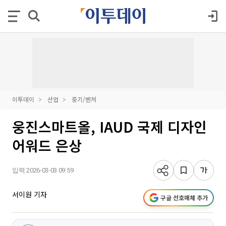
이투데이
산업
중기/벤처
웅진스마트올, IAUD 국제 디자인
어워드 은상
입력 2026-03-03 09:59
서이원 기자
구글 선호매체 추가