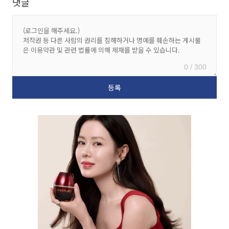
댓글
0 / 300