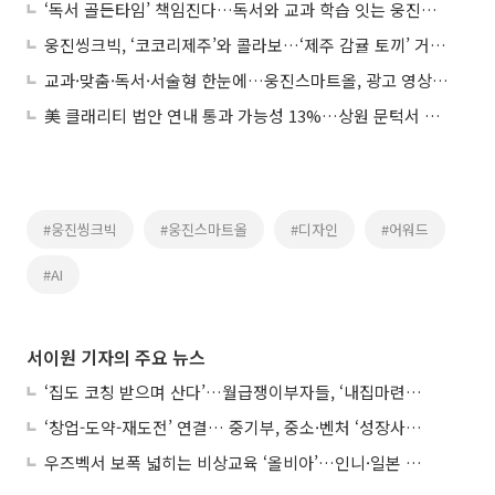
‘독서 골든타임’ 책임진다…독서와 교과 학습 잇는 웅진스마트올
웅진씽크빅, ‘코코리제주’와 콜라보…‘제주 감귤 토끼’ 거품비누 출시
교과·맞춤·독서·서술형 한눈에…웅진스마트올, 광고 영상 공개
美 클래리티 법안 연내 통과 가능성 13%…상원 문턱서 제동
#웅진씽크빅
#웅진스마트올
#디자인
#어워드
#AI
서이원 기자의 주요 뉴스
‘집도 코칭 받으며 산다’…월급쟁이부자들, ‘내집마련’ 신청 증가세
‘창업-도약-재도전’ 연결… 중기부, 중소·벤처 ‘성장사다리’ 짓는다
우즈벡서 보폭 넓히는 비상교육 ‘올비아’…인니·일본 진출 타진