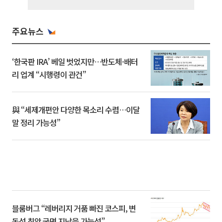
주요뉴스
‘한국판 IRA’ 베일 벗었지만…반도체·배터
리 업계 “시행령이 관건”
與 “세제개편안 다양한 목소리 수렴…이달
말 정리 가능성”
블룸버그 “레버리지 거품 빠진 코스피, 변
동성 최악 국면 지났을 가능성”