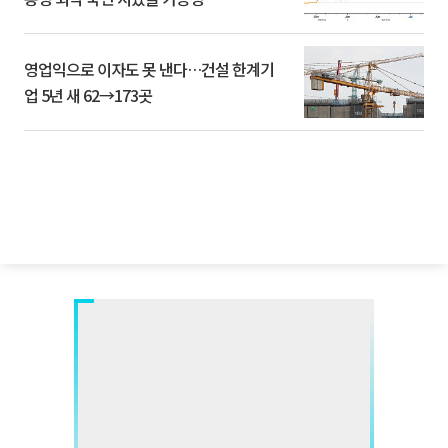
영업익으로 이자도 못 낸다…건설 한계기
업 5년 새 62→173곳