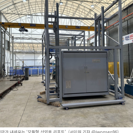
가 내세우는 ‘모듈형 산업용 리프트’. (서이원 기자 @iwonseo96)