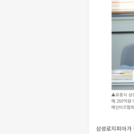
▲유흥식 삼성
해 260억원
메인비즈협회
삼성로지피아가 