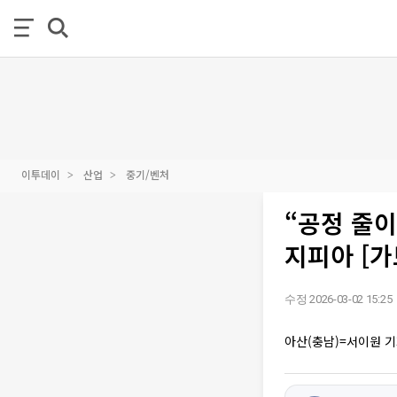
이투데이
산업
중기/벤처
“공정 줄이
지피아 [가
수정 2026-03-02 15:25
아산(충남)=서이원 