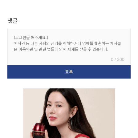
댓글
0 / 300