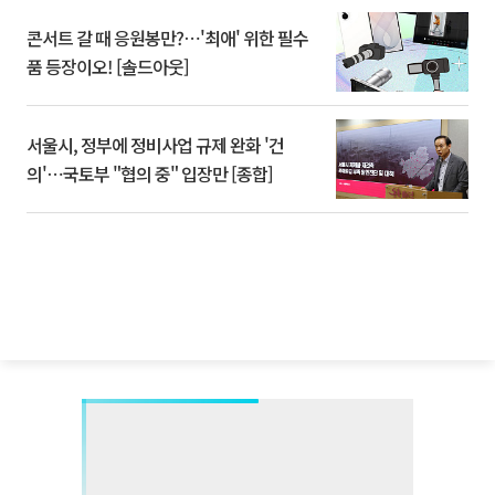
콘서트 갈 때 응원봉만?⋯'최애' 위한 필수
품 등장이오! [솔드아웃]
서울시, 정부에 정비사업 규제 완화 '건
의'⋯국토부 "협의 중" 입장만 [종합]