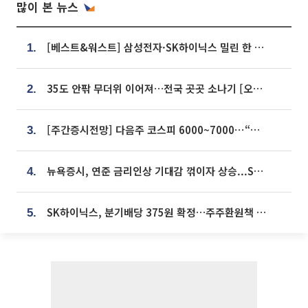
많이 본 뉴스
[베스트&워스트] 삼성전자·SK하이닉스 밀린 한 주…상상인증권은 85% 급등
1.
35도 안팎 무더위 이어져…전국 곳곳 소나기 [오늘 날씨]
2.
[주간증시전망] 다음주 코스피 6000~7000⋯“外人 수급은 정책이 변수”
3.
뉴욕증시, 연준 금리인상 기대감 꺾이자 상승...S&P500 사상 최고치 [종합]
4.
SK하이닉스, 분기배당 375원 확정…주주환원책 9월로 앞당겨 발표
5.