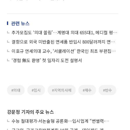
관련 뉴스
추가모집도 ‘의대 쏠림’…계명대 의대 655대1, 메디컬 평균 226대1
결항으로 외국 미반출된 면세품 반입시 800달러까지 면세 허용
이호규 연세의대 교수, ‘서큘레이션’ 한국인 최초 부편집인 위촉
‘경험 無도 환영’ 첫 일자리 도전 설명서
#의대
#입시
#지역의사제
#재수
#반수
강문정 기자의 주요 뉴스
수능 절대평가·서논술형 공론화⋯입시업계 “변별력·사교육 대책 먼저”