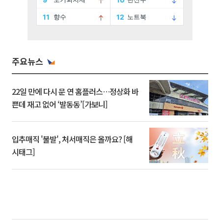
주요뉴스
22일 만에 다시 문 연 홈플러스…정상화 바
쁜데 재고 없어 ‘발동동’[가보니]
입추매직 '불발', 처서매직은 올까요? [해
시태그]