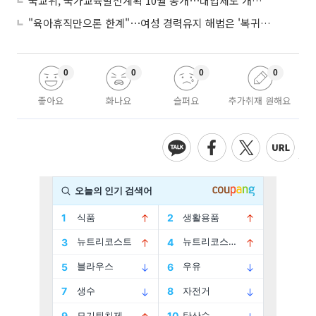
국교위, 국가교육발전계획 10월 공개⋯대입제도 개편 공론화 추진
"육아휴직만으론 한계"⋯여성 경력유지 해법은 '복귀 후 유연근무’
0
0
0
0
좋아요
화나요
슬퍼요
추가취재 원해요