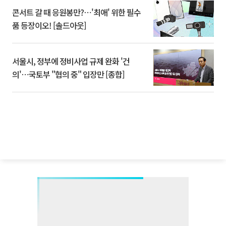
콘서트 갈 때 응원봉만?⋯'최애' 위한 필수
품 등장이오! [솔드아웃]
서울시, 정부에 정비사업 규제 완화 '건
의'⋯국토부 "협의 중" 입장만 [종합]