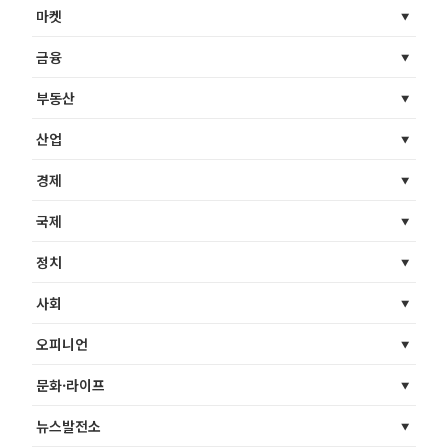
마켓
금융
부동산
산업
경제
국제
정치
사회
오피니언
문화·라이프
뉴스발전소