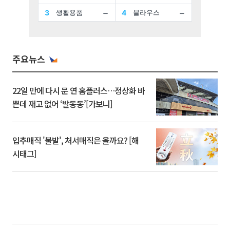
주요뉴스
22일 만에 다시 문 연 홈플러스…정상화 바
쁜데 재고 없어 ‘발동동’[가보니]
입추매직 '불발', 처서매직은 올까요? [해
시태그]