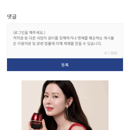
댓글
0 / 300