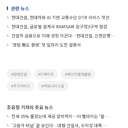
관련 뉴스
현대건설, 현대차와 AI 기반 교통수단 DTR 서비스 첫선
현대건설, 글로벌 설계사 RAMSA와 압구정3구역 점검
건설적 금융으로 미래 성장 이끈다…현대건설, 신한은행과 생산적 금융 MOU
‘경험 無도 환영’ 첫 일자리 도전 설명서
#현대건설
#디에이치
#에이치컬처클럽
#주거서비스
#커뮤니티시설
조유정 기자의 주요 뉴스
전세 35% 줄었는데 세금 압박까지⋯더 빨라지는 '월세화'
'고원가 터널' 끝 보인다…대형 건설사, 수익성 대폭 개선