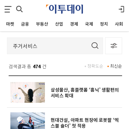
마켓
금융
부동산
산업
경제
국제
정치
사회
검색결과 총
474
건
정확도순
최신순
삼성물산, 홈플랫폼 ‘홈닉’ 생활편의
서비스 확대
현대건설, 아파트 현장에 로봇팔 ‘엑
스블 숄더’ 첫 적용