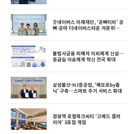
굿네이버스 미래재단, ‘공빠티비’ 공
빠·공마 더네이버스타운 자문위원
위촉
불법사금융 피해자 의뢰체계 신설⋯
응급실 이송체계 혁신 전국 확대
삼성물산-HJ중공업, ‘해모로by홈
닉’ 구축⋯스마트 주거 서비스 확대
검암역 로열파크씨티 ‘고메드 갤러
리아’ 3호점 개점