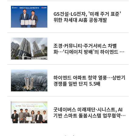
GS건설-LG전자, '미래 주거 표준'
위한 차세대 AI홈 공동개발
조경·커뮤니티·주거서비스 차별
화…‘디에이치 방배’의 하이엔드 주
거 공식 [르포]
하이엔드 아파트 청약 열풍⋯상반기
경쟁률 일반 단지 5.5배
굿네이버스 미래재단·시니스트, AI
기반 스마트 돌봄시스템 업무협약
체결