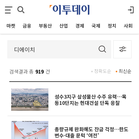
마켓
금융
부동산
산업
경제
국제
정치
사회
검색결과 총
919
건
정확도순
최신순
성수3지구 삼성물산 수주 유력⋯목
동10단지는 현대건설 단독 응찰
총량규제 완화해도 잔금 걱정⋯한도
변수·대출 문턱 ‘여전’