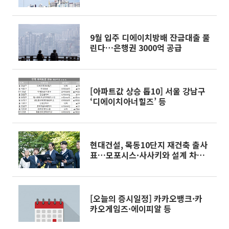
9월 입주 디에이치방배 잔금대출 풀
린다…은행권 3000억 공급
[아파트값 상승 톱10] 서울 강남구
‘디에이치아너힐즈’ 등
현대건설, 목동10단지 재건축 출사
표…모포시스·사사키와 설계 차별
화
[오늘의 증시일정] 카카오뱅크·카
카오게임즈·에이피알 등