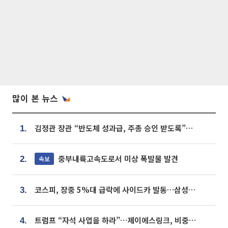
많이 본 뉴스
김정관 장관 “반도체 성과급, 주총 승인 받도록”…상법·자본시장법 개정 시사
1.
중부내륙고속도로서 미상 폭발물 발견
속보
2.
코스피, 장중 5%대 급락에 사이드카 발동…삼성·SK 동반 폭락
3.
트럼프 “자석 사업을 하라”…제이에스링크, 비중국 영구자석 공급망 구축 속도
4.