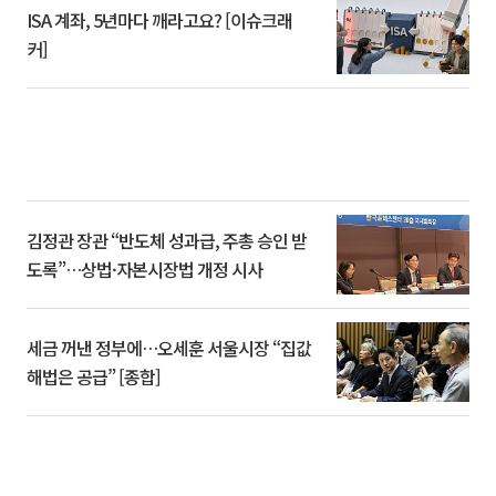
ISA 계좌, 5년마다 깨라고요? [이슈크래
커]
김정관 장관 “반도체 성과급, 주총 승인 받
도록”…상법·자본시장법 개정 시사
세금 꺼낸 정부에…오세훈 서울시장 “집값
해법은 공급” [종합]