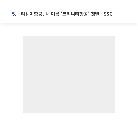
티웨이항공, 새 이름 '트리니티항공' 첫발…SSC 전략 본격화
5.