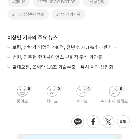
#셀비온
#177LUPOCUVOTIDE
#전립선암
#미국임상종양학회
#방사성의약품
이상민 기자의 주요 뉴스
보령, 상반기 영업익 440억, 전년比 21.1%↑…반기 역대 최대
법원, 임주현 한미사이언스 부회장 주식 가압류
알테오젠, 올해만 1.8조 기술수출…특허·계약·상업화 ‘삼박자’
0
0
0
0
좋아요
화나요
슬퍼요
추가취재 원해요