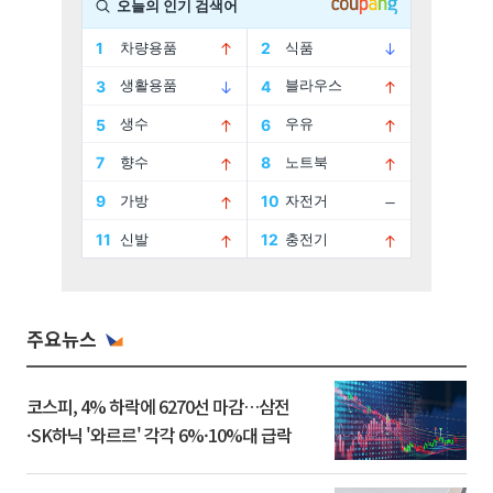
주요뉴스
코스피, 4% 하락에 6270선 마감…삼전
·SK하닉 '와르르' 각각 6%·10%대 급락