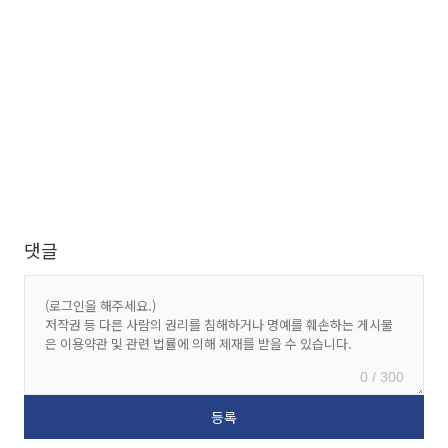
댓글
0 / 300