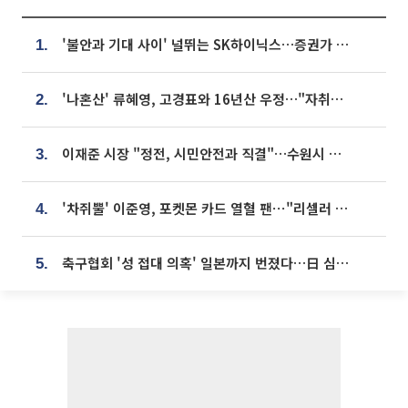
'불안과 기대 사이' 널뛰는 SK하이닉스…증권가 "HBM4·LTA 기반 펀터멘털 견고"
1.
'나혼산' 류혜영, 고경표와 16년산 우정…"자취방서 부모님과 마주쳐"
2.
이재준 시장 "정전, 시민안전과 직결"…수원시 비상대응체계 가동
3.
'차쥐뿔' 이준영, 포켓몬 카드 열혈 팬⋯"리셀러 처단할 것"
4.
축구협회 '성 접대 의혹' 일본까지 번졌다…日 심판 실명 공개
5.