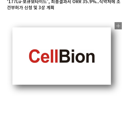
‘177Lu-포큐보타이드’, 최종결과서 ORR 35.9%..식약처에 조
건부허가 신청 및 3상 계획