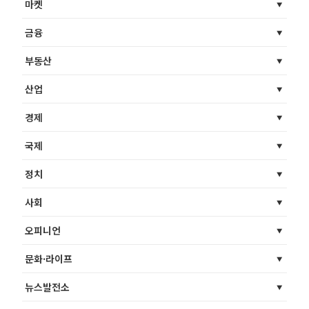
마켓
금융
부동산
산업
경제
국제
정치
사회
오피니언
문화·라이프
뉴스발전소