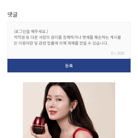
댓글
0 / 300