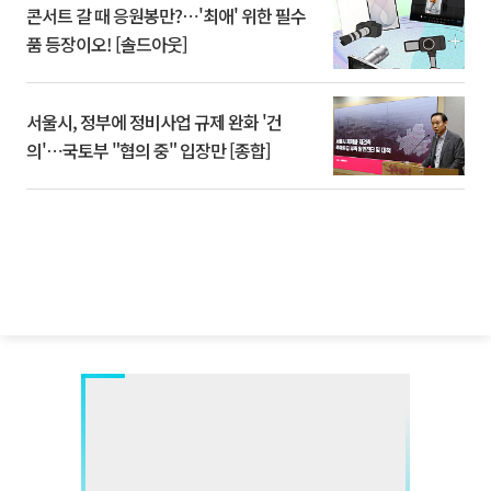
콘서트 갈 때 응원봉만?⋯'최애' 위한 필수
품 등장이오! [솔드아웃]
서울시, 정부에 정비사업 규제 완화 '건
의'⋯국토부 "협의 중" 입장만 [종합]