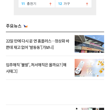
주요뉴스
22일 만에 다시 문 연 홈플러스…정상화 바
쁜데 재고 없어 ‘발동동’[가보니]
입추매직 '불발', 처서매직은 올까요? [해
시태그]