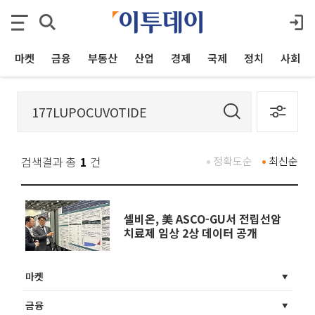
마켓
금융
부동산
산업
경제
국제
정치
사회
검색결과 총
1
건
정확도순
최신순
셀비온, 美 ASCO-GU서 전립선암
치료제 임상 2상 데이터 공개
마켓
금융