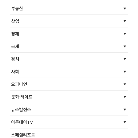
부동산
산업
경제
국제
정치
사회
오피니언
문화·라이프
뉴스발전소
이투데이TV
스페셜리포트