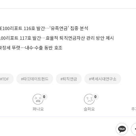
E100리포트 116호 발간…‘유족연금’ 집중 분석
100리포트 117호 발간…효율적 퇴직연금자산 관리 방안 제시
 확장세 뚜렷⋯내수·수출 동반 호조
#TDF
#타깃데이트펀드
#퇴직연금
#백세시대연구소
0
0
화나요
슬퍼요
추