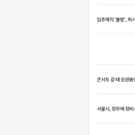
입추매직 '불발', 처
콘서트 갈 때 응원봉만
서울시, 정부에 정비사