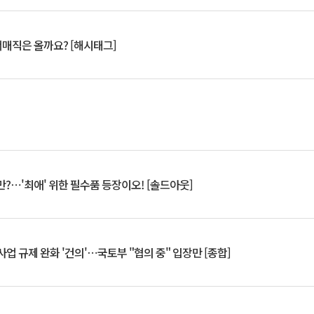
서매직은 올까요? [해시태그]
?⋯'최애' 위한 필수품 등장이오! [솔드아웃]
업 규제 완화 '건의'⋯국토부 "협의 중" 입장만 [종합]