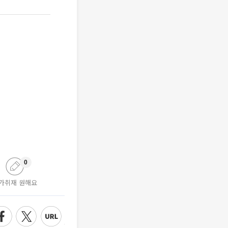
0
가취재 원해요