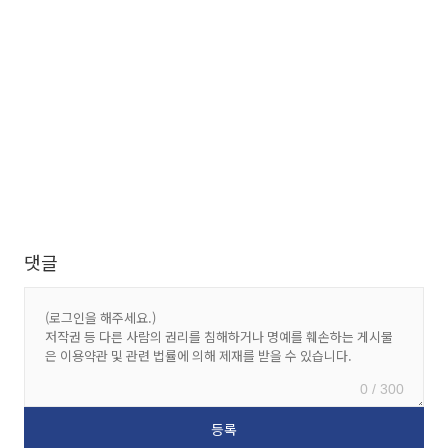
댓글
0 / 300