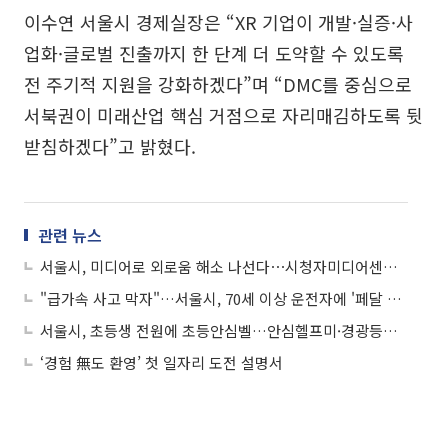
이수연 서울시 경제실장은 “XR 기업이 개발·실증·사
업화·글로벌 진출까지 한 단계 더 도약할 수 있도록
전 주기적 지원을 강화하겠다”며 “DMC를 중심으로
서북권이 미래산업 핵심 거점으로 자리매김하도록 뒷
받침하겠다”고 밝혔다.
관련 뉴스
서울시, 미디어로 외로움 해소 나선다⋯시청자미디어센터와 협약
"급가속 사고 막자"…서울시, 70세 이상 운전자에 '페달 오조작 방지 장치' 지원
서울시, 초등생 전원에 초등안심벨…안심헬프미·경광등도 연중 지원
‘경험 無도 환영’ 첫 일자리 도전 설명서