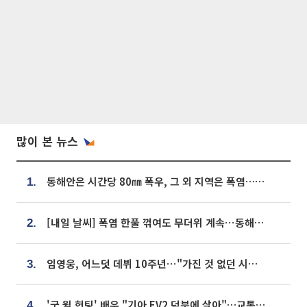
많이 본 뉴스
동해안은 시간당 80㎜ 폭우, 그 외 지역은 폭염…‘극과 극 날씨’
1.
[내일 날씨] 폭염 한풀 꺾여도 무더위 계속⋯동해안 이틀 연속 비
2.
임영웅, 어느덧 데뷔 10주년⋯"가진 것 없던 시절, 내 앞엔 20명의 팬뿐"
3.
'굿 윌 헌팅' 배우 "기아 EV2 덕분에 살아"…교통사고 후 안전성 극찬
4.