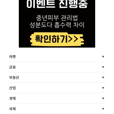
마켓
금융
부동산
산업
경제
국제