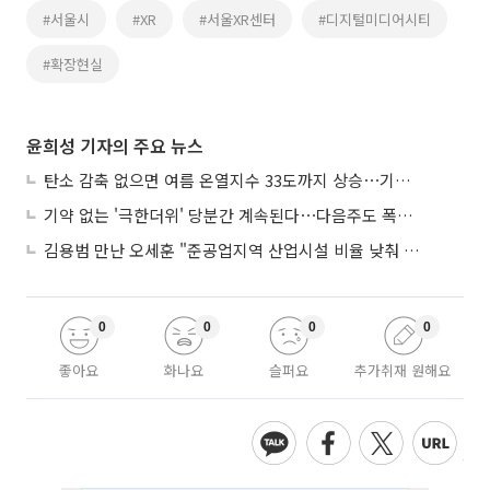
#서울시
#XR
#서울XR센터
#디지털미디어시티
#확장현실
윤희성 기자의 주요 뉴스
탄소 감축 없으면 여름 온열지수 33도까지 상승⋯기상청, 2100년 미래전망
기약 없는 '극한더위' 당분간 계속된다⋯다음주도 폭염·열대야 지속
김용범 만난 오세훈 "준공업지역 산업시설 비율 낮춰 공급 늘려야"
0
0
0
0
좋아요
화나요
슬퍼요
추가취재 원해요