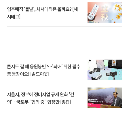
입추매직 '불발', 처서매직은 올까요? [해
시태그]
콘서트 갈 때 응원봉만?⋯'최애' 위한 필수
품 등장이오! [솔드아웃]
서울시, 정부에 정비사업 규제 완화 '건
의'⋯국토부 "협의 중" 입장만 [종합]