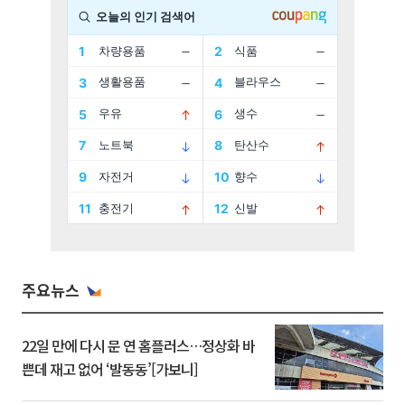
주요뉴스
22일 만에 다시 문 연 홈플러스…정상화 바
쁜데 재고 없어 ‘발동동’[가보니]