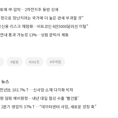
검토에 中 압박…2차전지주 동반 강세
결정으로 장난치려는 국가에 더 높은 관세 부과할 것”
사모신용 리스크 재점화…비트코인 6만5000달러선 이탈"
 연내 통과 가능성 13%…상원 문턱서 제동
세
#발효
#301조
#무역법
 뉴스
 전년比 102.7%↑…신사업·소재 다각화 박차
판 덤핑 예비판정…내년 대일 철강 수출 ‘빨간불’
2분기 영업익 37%↑…“데이터센터 사업, 새로운 성장 축”