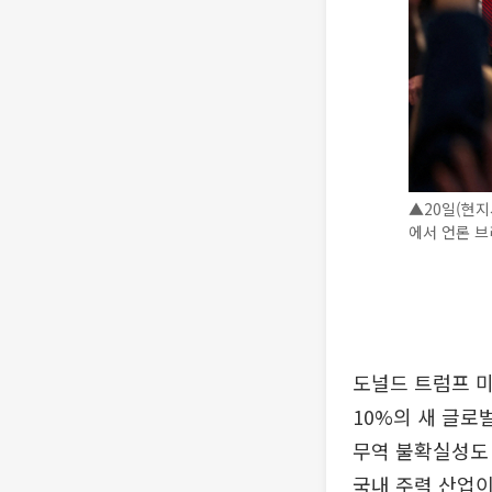
▲20일(현지
에서 언론 브
도널드 트럼프 미
10%의 새 글로
무역 불확실성도 
국내 주력 산업이