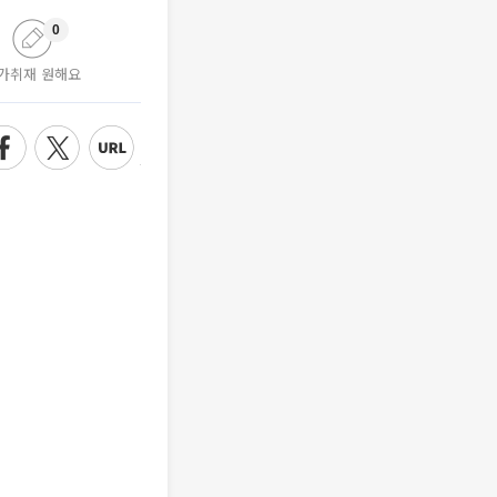
0
가취재 원해요