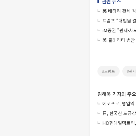
관련 뉴스
美 배터리 관세 
트럼프 “대법원 
iM증권 "관세·
美 클래리티 법안
#트럼프
#관
김해욱 기자의 주요
에코프로, 영업익
日, 한국산 도금강
HD현대일렉트릭, 