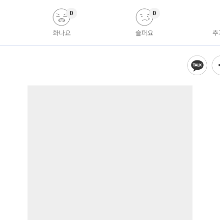
0
0
화나요
슬퍼요
추