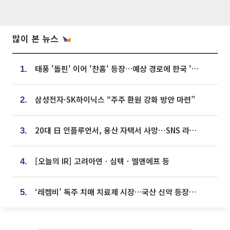
많이 본 뉴스
태풍 '돌핀' 이어 '찬홈' 등장…예상 경로에 한국 '한숨'
1.
삼성전자·SK하이닉스 “주주 환원 강화 방안 마련”
2.
20대 日 인플루언서, 용산 자택서 사망⋯SNS 라방 중 숨져
3.
[오늘의 IR] 고려아연ㆍ심텍ㆍ엘앤에프 등
4.
‘레켐비’ 독주 치매 치료제 시장…국산 신약 등장하나
5.