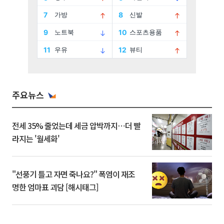
주요뉴스
전세 35% 줄었는데 세금 압박까지⋯더 빨
라지는 '월세화'
"선풍기 틀고 자면 죽나요?" 폭염이 재조
명한 엄마표 괴담 [해시태그]