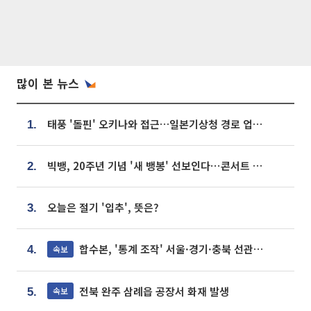
많이 본 뉴스
태풍 '돌핀' 오키나와 접근…일본기상청 경로 업데이트
1.
빅뱅, 20주년 기념 '새 뱅봉' 선보인다⋯콘서트 앞두고 팝업 개최
2.
오늘은 절기 '입추', 뜻은?
3.
합수본, '통계 조작' 서울·경기·충북 선관위 등 추가 압수수색
속보
4.
전북 완주 삼례읍 공장서 화재 발생
속보
5.