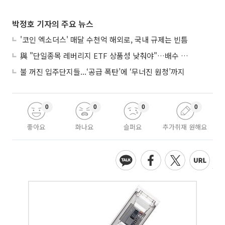
박정호 기자의 주요 뉴스
'코인 엑소더스' 매달 수천억 해외로, 국내 규제는 빈틈
與 "단일종목 레버리지 ETF 상품성 낮춰야"…배수 조정안도 거론
불 꺼진 입주단지들...‘공급 폭탄’에 ‘무너진 원청’까지
0
0
0
0
좋아요
화나요
슬퍼요
추가취재 원해요