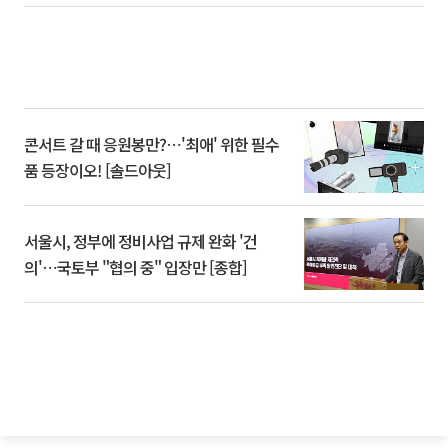
콘서트 갈 때 응원봉만?⋯'최애' 위한 필수
품 등장이오! [솔드아웃]
서울시, 정부에 정비사업 규제 완화 '건
의'⋯국토부 "협의 중" 입장만 [종합]