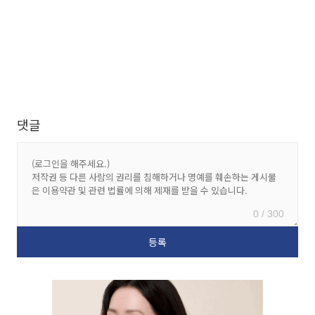
댓글
0 / 300