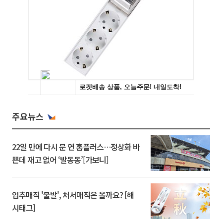
주요뉴스
22일 만에 다시 문 연 홈플러스…정상화 바
쁜데 재고 없어 ‘발동동’[가보니]
입추매직 '불발', 처서매직은 올까요? [해
시태그]