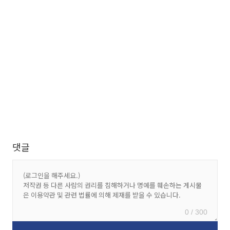
댓글
0 / 300