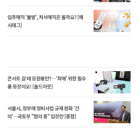
입추매직 '불발', 처서매직은 올까요? [해
시태그]
콘서트 갈 때 응원봉만?⋯'최애' 위한 필수
품 등장이오! [솔드아웃]
서울시, 정부에 정비사업 규제 완화 '건
의'⋯국토부 "협의 중" 입장만 [종합]