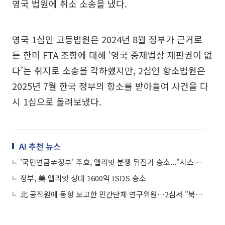
영국 법원에 취소 소송을 냈다.
영국 1심인 고등법원은 2024년 8월 정부가 근거로
든 한미 FTA 조항에 대해 ‘영국 중재법상 재판권이 없
다’는 취지로 소송을 각하했지만, 2심인 항소법원은
2025년 7월 한국 정부의 항소를 받아들여 사건을 다
시 1심으로 돌려보냈다.
AI 추천 뉴스
'국민연금≠정부' 주효, 엘리엇 분쟁 뒤집기 승소..."시스템 투명하게 재정비해야" 지적도
정부, 美 엘리엇 상대 1600억 ISDS 승소
北 공작원에 동향 보고한 민간단체 연구위원…2심서 "북한은 반국가단체 아냐"