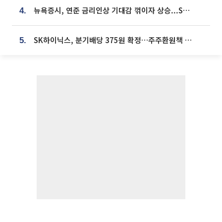
뉴욕증시, 연준 금리인상 기대감 꺾이자 상승...S&P500 사상 최고치 [종합]
4.
SK하이닉스, 분기배당 375원 확정…주주환원책 9월로 앞당겨 발표
5.