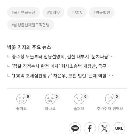
#국민연금공단
#엘리엇
#ISDS
#영국법원
#삼성물산제일모직합병
박꽃 기자의 주요 뉴스
중수청 오늘부터 임용설명회, 검찰 내부서 '눈치싸움' 기류변화도
‘검찰 직접수사 완전 폐지’ 형사소송법 개정안, 국무회의 통과
‘130억 조세심판청구’ 차은우, 모친 법인 ‘실제 역할’ 다툴 듯
0
0
0
0
좋아요
화나요
슬퍼요
추가취재 원해요