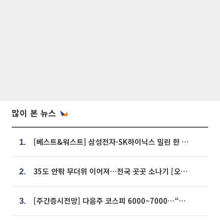
많이 본 뉴스
[베스트&워스트] 삼성전자·SK하이닉스 밀린 한 주…상상인증권은 85% 급등
1.
35도 안팎 무더위 이어져…전국 곳곳 소나기 [오늘 날씨]
2.
[주간증시전망] 다음주 코스피 6000~7000⋯“外人 수급은 정책이 변수”
3.