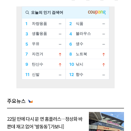
주요뉴스
22일 만에 다시 문 연 홈플러스…정상화 바
쁜데 재고 없어 ‘발동동’[가보니]