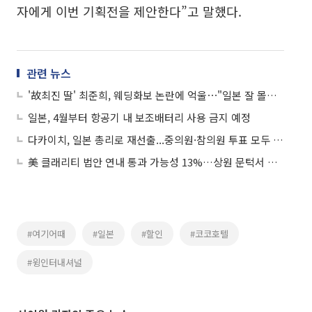
자에게 이번 기획전을 제안한다”고 말했다.
관련 뉴스
'故최진 딸' 최준희, 웨딩화보 논란에 억울⋯"일본 잘 몰라, 작가가 지정한 것"
일본, 4월부터 항공기 내 보조배터리 사용 금지 예정
다카이치, 일본 총리로 재선출...중의원·참의원 투표 모두 승리
美 클래리티 법안 연내 통과 가능성 13%…상원 문턱서 제동
#여기어때
#일본
#할인
#코코호텔
#윙인터내셔널