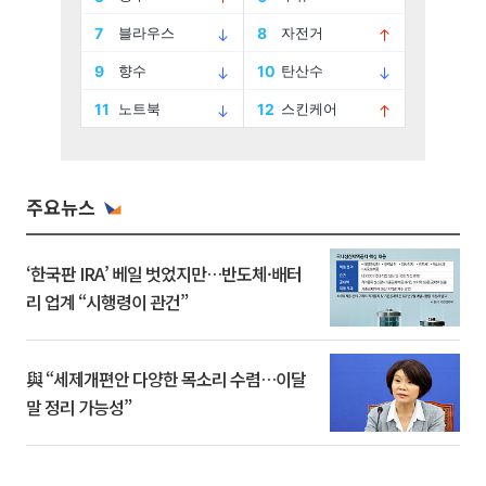
주요뉴스
‘한국판 IRA’ 베일 벗었지만…반도체·배터
리 업계 “시행령이 관건”
與 “세제개편안 다양한 목소리 수렴…이달
말 정리 가능성”