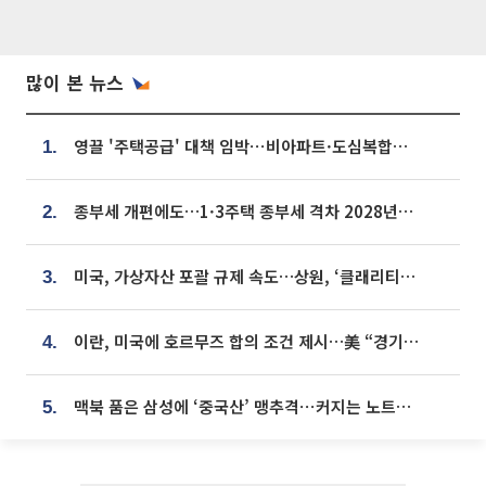
많이 본 뉴스
영끌 '주택공급' 대책 임박⋯비아파트·도심복합까지 총동원
1.
종부세 개편에도…1·3주택 종부세 격차 2028년부터 확대
2.
미국, 가상자산 포괄 규제 속도…상원, ‘클래리티법’ 9월 절차투표 추진
3.
이란, 미국에 호르무즈 합의 조건 제시…美 “경기 아직 안 끝나” [종합]
4.
맥북 품은 삼성에 ‘중국산’ 맹추격⋯커지는 노트북 OLED 시장
5.