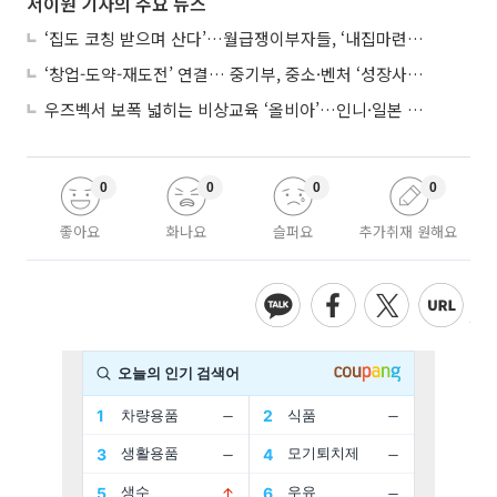
서이원 기자의 주요 뉴스
‘집도 코칭 받으며 산다’…월급쟁이부자들, ‘내집마련’ 신청 증가세
‘창업-도약-재도전’ 연결… 중기부, 중소·벤처 ‘성장사다리’ 짓는다
우즈벡서 보폭 넓히는 비상교육 ‘올비아’…인니·일본 진출 타진
0
0
0
0
좋아요
화나요
슬퍼요
추가취재 원해요