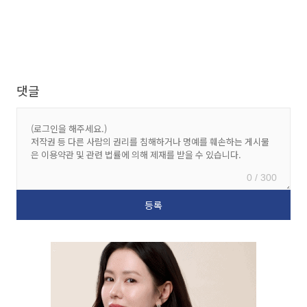
댓글
0 / 300