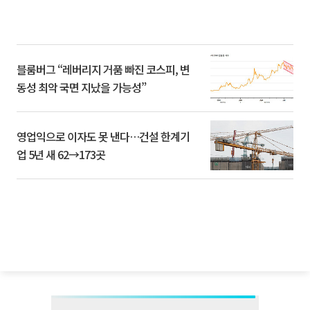
블룸버그 “레버리지 거품 빠진 코스피, 변
동성 최악 국면 지났을 가능성”
영업익으로 이자도 못 낸다…건설 한계기
업 5년 새 62→173곳