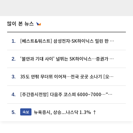
많이 본 뉴스
[베스트&워스트] 삼성전자·SK하이닉스 밀린 한 주…상상인증권은 85% 급등
1.
'불안과 기대 사이' 널뛰는 SK하이닉스…증권가 "HBM4·LTA 기반 펀터멘털 견고"
2.
35도 안팎 무더위 이어져…전국 곳곳 소나기 [오늘 날씨]
3.
[주간증시전망] 다음주 코스피 6000~7000⋯“外人 수급은 정책이 변수”
4.
뉴욕증시, 상승...나스닥 1.3% ↑
속보
5.