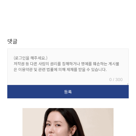
댓글
0 / 300