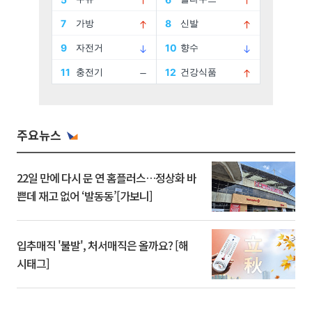
주요뉴스
22일 만에 다시 문 연 홈플러스…정상화 바
쁜데 재고 없어 ‘발동동’[가보니]
입추매직 '불발', 처서매직은 올까요? [해
시태그]