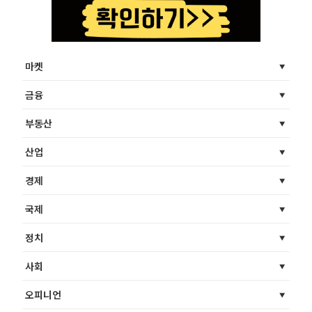
마켓
금융
부동산
산업
경제
국제
정치
사회
오피니언