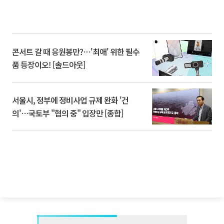
콘서트 갈 때 응원봉만?⋯'최애' 위한 필수
품 등장이오! [솔드아웃]
서울시, 정부에 정비사업 규제 완화 '건
의'⋯국토부 "협의 중" 입장만 [종합]