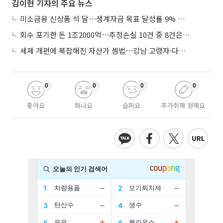
김이현 기자의 주요 뉴스
미소금융 신상품 석 달⋯생계자금 목표 달성률 9% 그쳐
회수 포기한 돈 1조2000억⋯추정손실 10건 중 8건은 기업대출
세제 개편에 복잡해진 자산가 셈법⋯강남 고령자·다주택자 ‘자산재편 고심’
0
0
0
0
좋아요
화나요
슬퍼요
추가취재 원해요