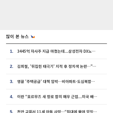
많이 본 뉴스
3445억 자사주 지급 마쳤는데...삼성전자 DX노조, 뒤늦은 '떼쓰기 집회'
1.
김희철, '뒤집힌 태극기' 지적 후 정치색 논란…"좌우 떠나 우리나라 국기"
2.
영끌 '주택공급' 대책 임박⋯비아파트·도심복합까지 총동원
3.
이란 “호르무즈 새 항로 합의 매우 근접...미국 배상 먼저”
4.
천안 교회서 11세 아동 사망…“침대에 묶여 있었다” 진술 확보
5.