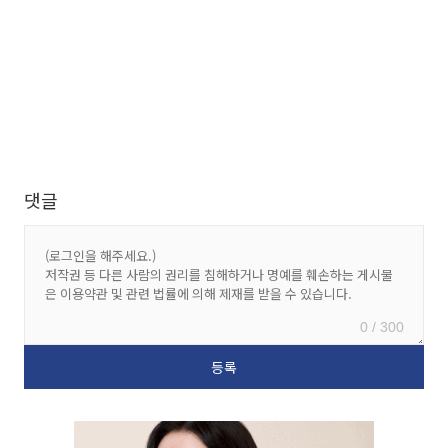
댓글
0 / 300