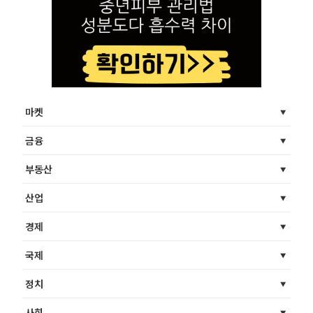
마켓
금융
부동산
산업
경제
국제
정치
사회