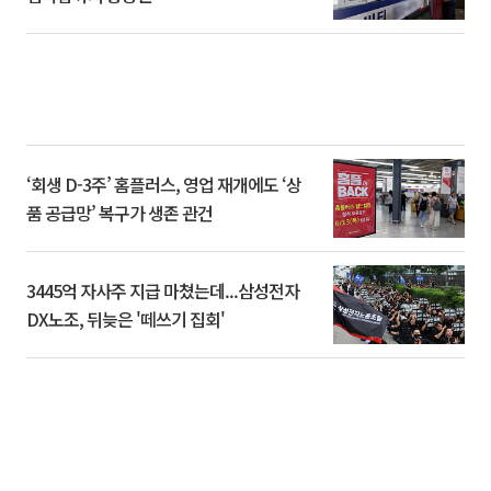
‘회생 D-3주’ 홈플러스, 영업 재개에도 ‘상
품 공급망’ 복구가 생존 관건
3445억 자사주 지급 마쳤는데...삼성전자
DX노조, 뒤늦은 '떼쓰기 집회'