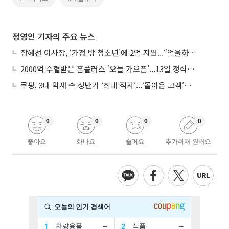
정영인 기자의 주요 뉴스
장혜선 이사장, ‘가정 밖 청소년’에 2억 지원...“억울하고 아파도 단단해지길”
2000억 수혈받은 홈플러스 ‘오늘 가오픈’...13일 정식 개장 시험대
쿠팡, 3대 악재 속 상반기 ‘최대 적자’...‘돌아온 고객’에 수익성 반등 주목
0
0
0
0
좋아요
화나요
슬퍼요
추가취재 원해요