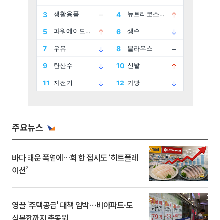
주요뉴스
바다 태운 폭염에…회 한 접시도 ‘히트플레
이션’
영끌 '주택공급' 대책 임박⋯비아파트·도
심복합까지 총동원