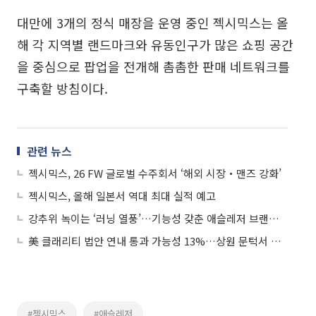
대만에 3개의 정식 매장을 운영 중인 젝시믹스는 올
해 각 지역별 랜드마크와 유동인구가 많은 쇼핑 공간
을 중심으로 팝업을 전개해 촘촘한 판매 네트워크를
구축할 방침이다.
관련 뉴스
젝시믹스, 26 FW 글로벌 수주회서 ‘해외 시장‧맨즈 강화’
젝시믹스, 올해 일본서 역대 최대 실적 예고
강추위 녹이는 ‘러닝 열풍’…기능성 갖춘 애슬레저 브랜드, 계절 무관 매출↑
美 클래리티 법안 연내 통과 가능성 13%…상원 문턱서 제동
#젝시믹스
#애슬레저