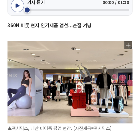
기사 듣기
00:00 / 01:30
360N 비롯 현지 인기제품 엄선...춘절 겨냥
▲젝시믹스, 대만 타이중 팝업 현장. (사진제공=젝시믹스)