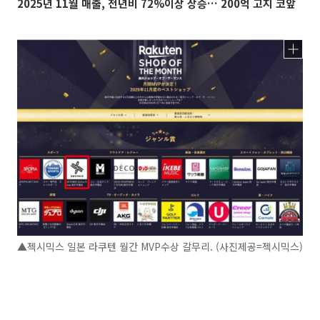
2025년 11월 매출, 전년비 72%이상 상승… 200억 고지 코앞
▲젝시믹스 일본 라쿠텐 월간 MVP수상 갈무리. (사진제공=젝시믹스)