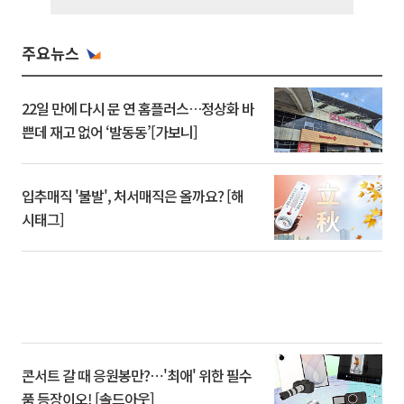
주요뉴스
22일 만에 다시 문 연 홈플러스…정상화 바
쁜데 재고 없어 ‘발동동’[가보니]
입추매직 '불발', 처서매직은 올까요? [해
시태그]
콘서트 갈 때 응원봉만?⋯'최애' 위한 필수
품 등장이오! [솔드아웃]