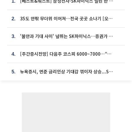
[베스트&워스트] 삼성전자·SK하이닉스 밀린 한 주…상상인증권은 85% 급등
1.
35도 안팎 무더위 이어져…전국 곳곳 소나기 [오늘 날씨]
2.
'불안과 기대 사이' 널뛰는 SK하이닉스…증권가 "HBM4·LTA 기반 펀터멘털 견고"
3.
[주간증시전망] 다음주 코스피 6000~7000⋯“外人 수급은 정책이 변수”
4.
뉴욕증시, 연준 금리인상 기대감 꺾이자 상승...S&P500 사상 최고치 [종합]
5.