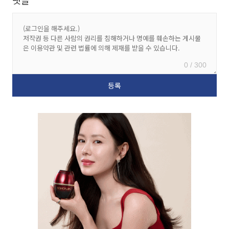
댓글
0 / 300