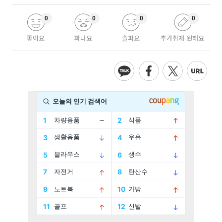
0
0
0
0
좋아요
화나요
슬퍼요
추가취재 원해요