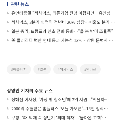
관련 뉴스
유안타증권 "젝시믹스, 의류기업 전망 어렵지만…유연성에 주목"
젝시믹스, 3분기 영업익 전년비 26% 성장⋯매출도 분기 최대
일본 총리, 트럼프와 연초 전화 통화⋯“올 봄 방미 조율중”
美 클래리티 법안 연내 통과 가능성 13%…상원 문턱서 제동
#애슬레저
#일본
#젝시믹스
#안다르
정영인 기자의 주요 뉴스
장혜선 이사장, ‘가정 밖 청소년’에 2억 지원...“억울하고 아파도 단단해지길”
2000억 수혈받은 홈플러스 ‘오늘 가오픈’...13일 정식 개장 시험대
쿠팡, 3대 악재 속 상반기 ‘최대 적자’...‘돌아온 고객’에 수익성 반등 주목