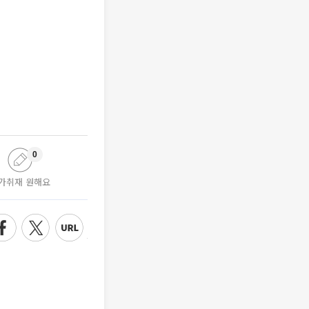
0
가취재 원해요