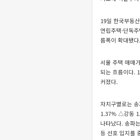
19일 한국부동산
연립주택·단독주택
름폭이 확대됐다
서울 주택 매매가
되는 흐름이다. 1
커졌다.
자치구별로는 송파
1.37% △강동 
나타났다. 송파는
등 선호 입지를 