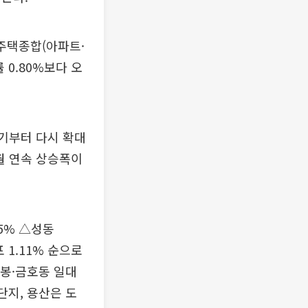
주택종합(아파트·
 0.80%보다 오
분기부터 다시 확대
개월 연속 상승폭이
45% △성동
포 1.11% 순으로
응봉·금호동 일대
단지, 용산은 도