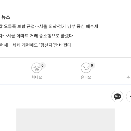
 뉴스
값 오름폭 보합 근접⋯서울 외곽·경기 남부 중심 매수세
자⋯서울 아파트 거래 중소형으로 쏠렸다
한 채…세제 개편에도 ‘행선지’만 바뀐다
0
0
화나요
슬퍼요
추