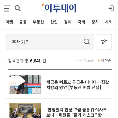
마켓
금융
부동산
산업
경제
국제
정치
사회
검색결과 총
6,841
건
정확도순
최신순
세금은 빠르고 공급은 더디다…집값
처방의 명암 [부동산 해법 전쟁]
'만장일치 인상' 7월 금통위 의사록
보니…위원들 "물가 리스크" 한 목