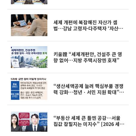
소리
세제 개편에 복잡해진 자산가 셈
법⋯강남 고령자·다주택자 ‘자산재
편 고심’
키움證 “세제개편안, 건설주 큰 영
향 없어…지방 주택시장엔 호재”
“생산세액공제 늘려 핵심부품 경쟁
력 강화…청년ㆍ서민 지원 확대”
[2026 세제개편]
“부동산 세제 큰 틀엔 공감⋯서울
집값 잡힐지는 미지수” [2026 세제
개편]