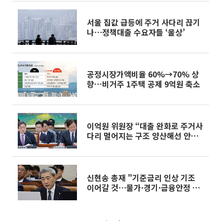
서울 집값 급등에 주거 사다리 끊기
나⋯정책대출 수요자들 ‘울상’
공정시장가액비율 60%→70% 상
향…비거주 1주택 공제 9억원 축소
이억원 위원장 “대출 완화로 주거사
다리 멀어지는 구조 양산해선 안
돼”
신현송 총재 "기준금리 인상 기조
이어갈 것⋯물가·경기·금융안정 보
고 판단"