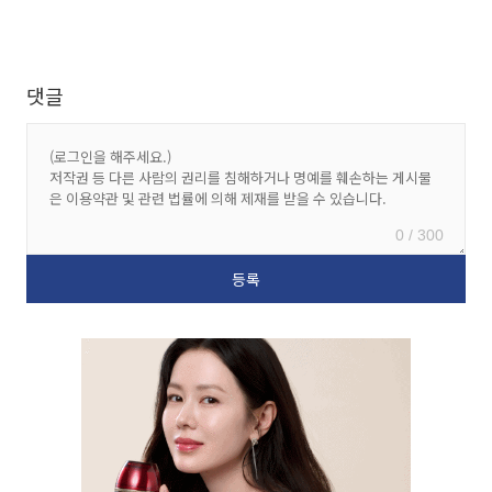
댓글
0 / 300