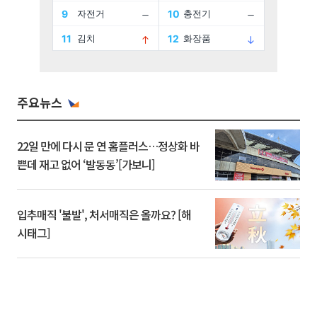
주요뉴스
22일 만에 다시 문 연 홈플러스…정상화 바
쁜데 재고 없어 ‘발동동’[가보니]
입추매직 '불발', 처서매직은 올까요? [해
시태그]