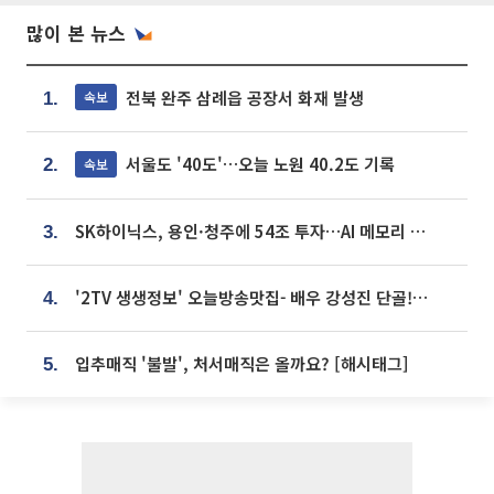
많이 본 뉴스
전북 완주 삼례읍 공장서 화재 발생
속보
1.
서울도 '40도'…오늘 노원 40.2도 기록
속보
2.
SK하이닉스, 용인·청주에 54조 투자…AI 메모리 생산기지 키운다
3.
'2TV 생생정보' 오늘방송맛집- 배우 강성진 단골! 쌀국수ㆍ푸팟퐁 커리 맛집 '블○○○'
4.
입추매직 '불발', 처서매직은 올까요? [해시태그]
5.