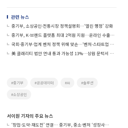
관련 뉴스
중기부, 소상공인·전통시장 정책설명회…‘열린 행정’ 강화
중기부, K-브랜드 플랫폼 최대 2억원 지원…온라인 수출보험 확대
국회·중기부·업계 벤처 정책 위해 맞손…‘벤처·스타트업 성장 포럼’ 출범
美 클래리티 법안 연내 통과 가능성 13%…상원 문턱서 제동
#중기부
#공공데이터
#AI
#솔루션
#소상공인
서이원 기자의 주요 뉴스
‘창업-도약-재도전’ 연결… 중기부, 중소·벤처 ‘성장사다리’ 짓는다