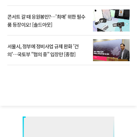
콘서트 갈 때 응원봉만?⋯'최애' 위한 필수
품 등장이오! [솔드아웃]
서울시, 정부에 정비사업 규제 완화 '건
의'⋯국토부 "협의 중" 입장만 [종합]