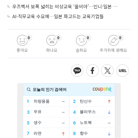
우즈벡서 보폭 넓히는 비상교육 ‘올비아’…인니·일본 진출 타진
AI·직무교육 수요에…일본 파고드는 교육기업들
0
0
0
0
좋아요
화나요
슬퍼요
추가취재 원해요