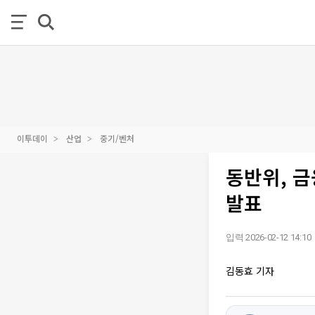
이투데이
산업
중기/벤처
동반위, 
발표
입력 2026-02-12 14:10
김동효 기자