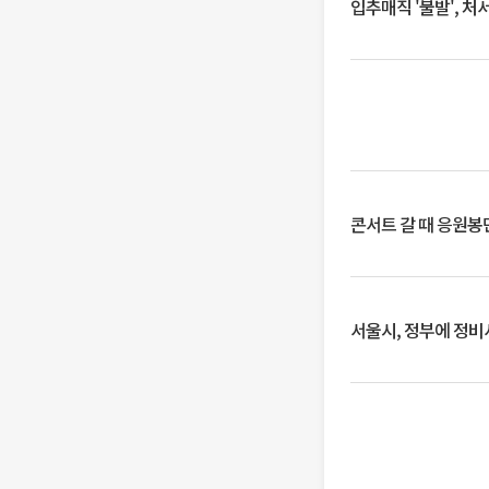
입추매직 '불발', 처
콘서트 갈 때 응원봉만
서울시, 정부에 정비사