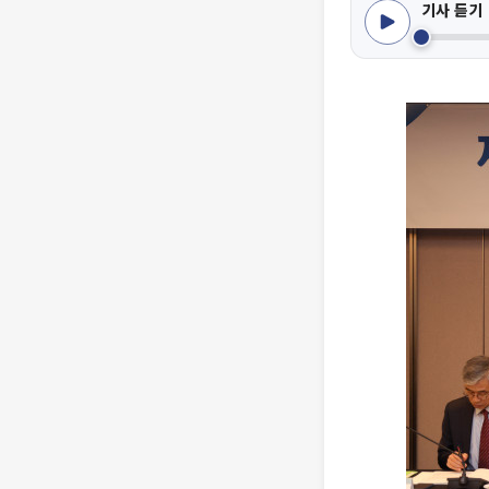
기사 듣기