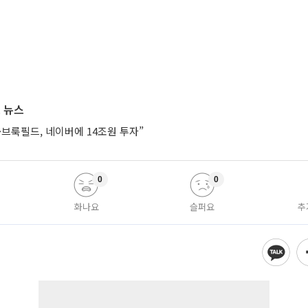
 뉴스
브룩필드, 네이버에 14조원 투자”
0
0
화나요
슬퍼요
추