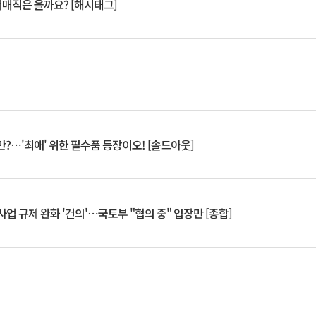
서매직은 올까요? [해시태그]
?⋯'최애' 위한 필수품 등장이오! [솔드아웃]
업 규제 완화 '건의'⋯국토부 "협의 중" 입장만 [종합]