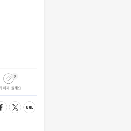
0
가취재 원해요