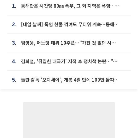
동해안은 시간당 80㎜ 폭우, 그 외 지역은 폭염…‘극과 극 날씨’
1.
[내일 날씨] 폭염 한풀 꺾여도 무더위 계속⋯동해안 이틀 연속 비
2.
임영웅, 어느덧 데뷔 10주년⋯"가진 것 없던 시절, 내 앞엔 20명의 팬뿐"
3.
김희철, '뒤집힌 태극기' 지적 후 정치색 논란…"좌우 떠나 우리나라 국기"
4.
놀란 감독 '오디세이', 개봉 4일 만에 100만 돌파⋯'왕사남' 보다 빠르다
5.