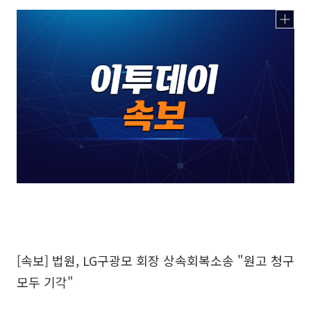
[속보] 법원, LG구광모 회장 상속회복소송 "원고 청구
모두 기각"