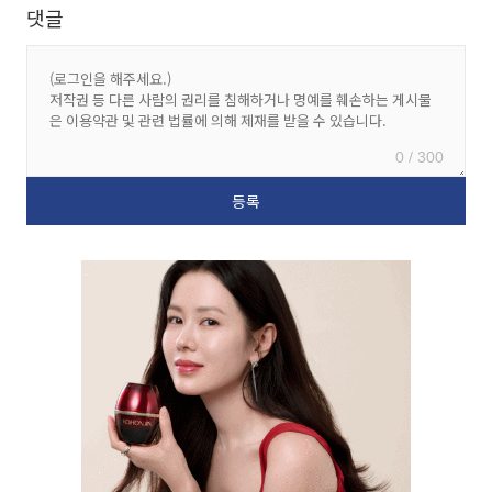
댓글
0 / 300