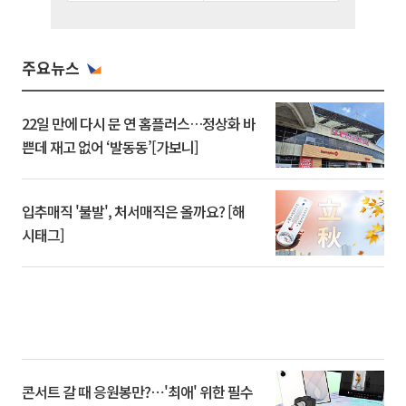
주요뉴스
22일 만에 다시 문 연 홈플러스…정상화 바
쁜데 재고 없어 ‘발동동’[가보니]
입추매직 '불발', 처서매직은 올까요? [해
시태그]
콘서트 갈 때 응원봉만?⋯'최애' 위한 필수