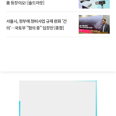
품 등장이오! [솔드아웃]
서울시, 정부에 정비사업 규제 완화 '건
의'⋯국토부 "협의 중" 입장만 [종합]