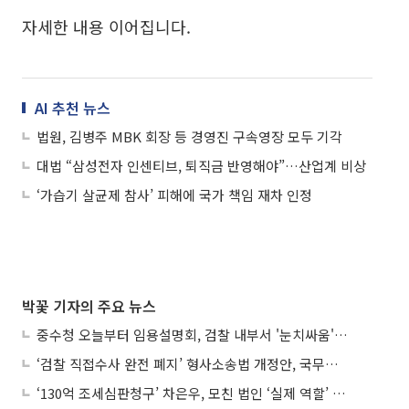
자세한 내용 이어집니다.
AI 추천 뉴스
법원, 김병주 MBK 회장 등 경영진 구속영장 모두 기각
대법 “삼성전자 인센티브, 퇴직금 반영해야”…산업계 비상
‘가습기 살균제 참사’ 피해에 국가 책임 재차 인정
박꽃 기자의 주요 뉴스
중수청 오늘부터 임용설명회, 검찰 내부서 '눈치싸움' 기류변화도
‘검찰 직접수사 완전 폐지’ 형사소송법 개정안, 국무회의 통과
‘130억 조세심판청구’ 차은우, 모친 법인 ‘실제 역할’ 다툴 듯