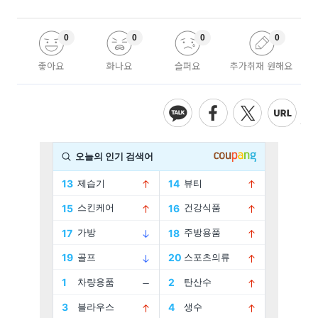
0
0
0
0
좋아요
화나요
슬퍼요
추가취재 원해요