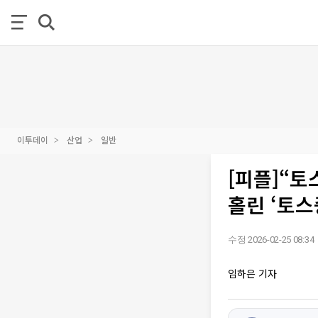
이투데이
산업
일반
[피플]“
홀린 ‘토스
수정 2026-02-25 08:34
임하은 기자