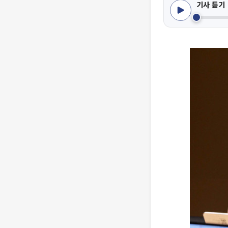
기사 듣기