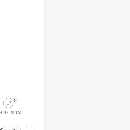
0
가취재 원해요