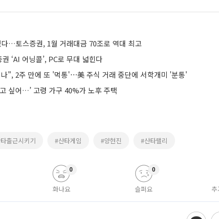
했다…토스증권, 1월 거래대금 70조로 역대 최고
권 ‘AI 어닝콜’, PC로 무대 넓힌다
나", 2주 만에 또 '먹통'⋯美 주식 거래 중단에 서학개미 '분통'
고 싶어…’ 고령 가구 40%가 노후 주택
산타출근시키기
#산타게임
#양현진
#산타랠리
0
0
화나요
슬퍼요
추