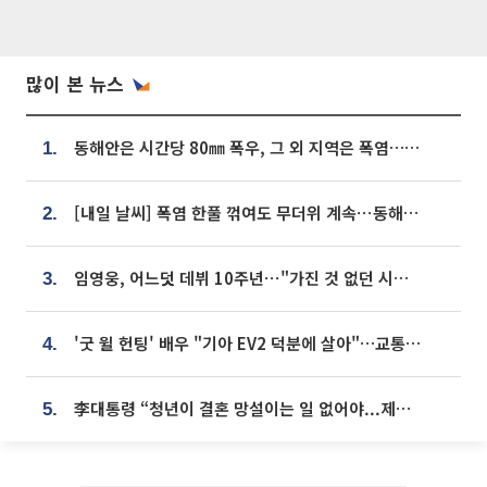
많이 본 뉴스
동해안은 시간당 80㎜ 폭우, 그 외 지역은 폭염…‘극과 극 날씨’
1.
[내일 날씨] 폭염 한풀 꺾여도 무더위 계속⋯동해안 이틀 연속 비
2.
임영웅, 어느덧 데뷔 10주년⋯"가진 것 없던 시절, 내 앞엔 20명의 팬뿐"
3.
'굿 윌 헌팅' 배우 "기아 EV2 덕분에 살아"…교통사고 후 안전성 극찬
4.
李대통령 “청년이 결혼 망설이는 일 없어야...제도상 불이익 조사”
5.