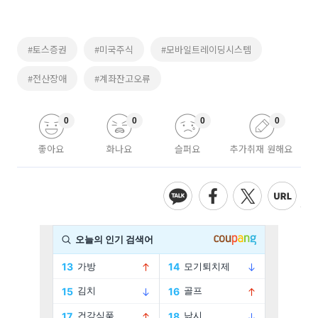
#토스증권
#미국주식
#모바일트레이딩시스템
#전산장애
#계좌잔고오류
0
0
0
0
좋아요
화나요
슬퍼요
추가취재 원해요