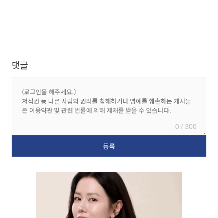
댓글
0 / 300