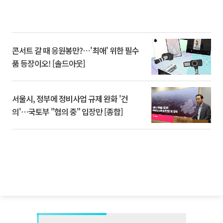
콘서트 갈 때 응원봉만?⋯'최애' 위한 필수
품 등장이오! [솔드아웃]
서울시, 정부에 정비사업 규제 완화 '건
의'⋯국토부 "협의 중" 입장만 [종합]