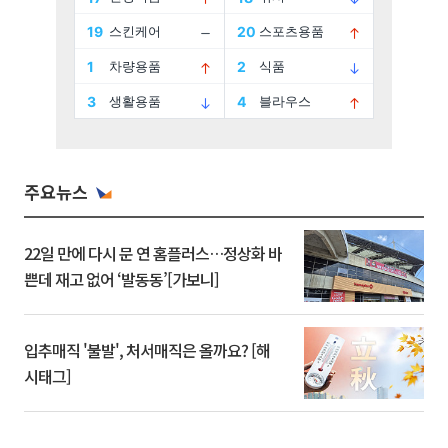
주요뉴스
22일 만에 다시 문 연 홈플러스…정상화 바
쁜데 재고 없어 ‘발동동’[가보니]
입추매직 '불발', 처서매직은 올까요? [해
시태그]