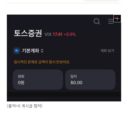
(출처=X 게시글 캡처)