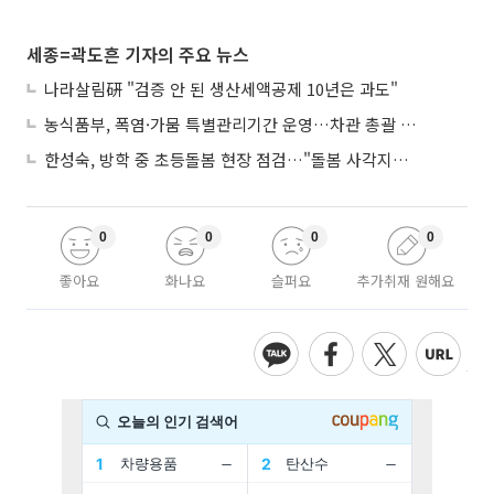
세종=곽도흔 기자의 주요 뉴스
나라살림硏 "검증 안 된 생산세액공제 10년은 과도"
농식품부, 폭염·가뭄 특별관리기간 운영…차관 총괄 대응체계 격상
한성숙, 방학 중 초등돌봄 현장 점검…"돌봄 사각지대 없애야"
0
0
0
0
좋아요
화나요
슬퍼요
추가취재 원해요