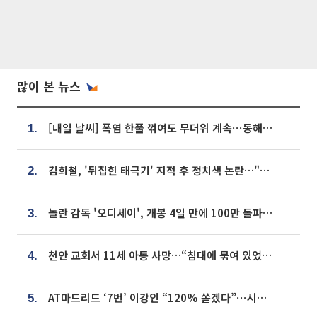
많이 본 뉴스
[내일 날씨] 폭염 한풀 꺾여도 무더위 계속⋯동해안 이틀 연속 비
1.
김희철, '뒤집힌 태극기' 지적 후 정치색 논란…"좌우 떠나 우리나라 국기"
2.
놀란 감독 '오디세이', 개봉 4일 만에 100만 돌파⋯'왕사남' 보다 빠르다
3.
천안 교회서 11세 아동 사망…“침대에 묶여 있었다” 진술 확보
4.
AT마드리드 ‘7번’ 이강인 “120% 쏟겠다”⋯시메오네 감독 “필요한 선수”
5.