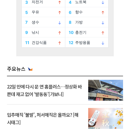
주요뉴스
22일 만에 다시 문 연 홈플러스…정상화 바
쁜데 재고 없어 ‘발동동’[가보니]
입추매직 '불발', 처서매직은 올까요? [해
시태그]