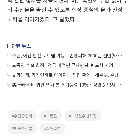
리 수산물을 즐길 수 있도록 현장 중심의 물가 안정
노력을 이어가겠다”고 말했다.
관련 뉴스
수협, 어선 안전 로드맵 가동…인명피해 2030년 절반(55명)으로 줄인다
노동진 수협 회장 “전국 어업인 무사안녕, 반드시 지켜내겠다”
물가대책, 가격인하로 이어지나 직접 확인⋯해수부, 수급·물가 TF
美 클래리티 법안 연내 통과 가능성 13%…상원 문턱서 제동
#수협중앙회
#노동진
#노량진수산시장
#비축수산물
#설특별전