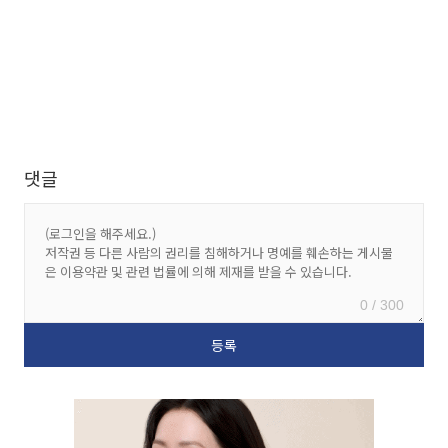
댓글
0 / 300