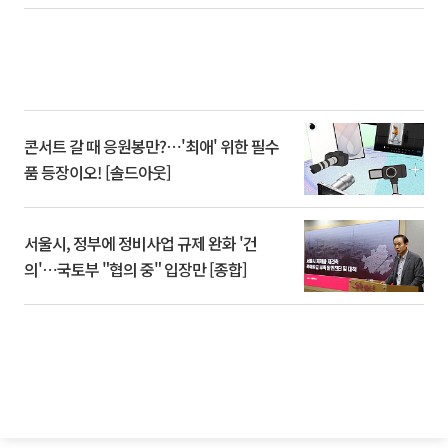
콘서트 갈 때 응원봉만?⋯'최애' 위한 필수
품 등장이오! [솔드아웃]
서울시, 정부에 정비사업 규제 완화 '건
의'⋯국토부 "협의 중" 입장만 [종합]