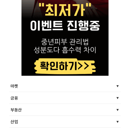
마켓
금융
부동산
산업