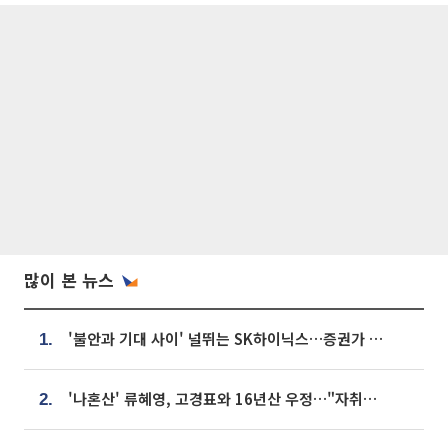
많이 본 뉴스
'불안과 기대 사이' 널뛰는 SK하이닉스…증권가 "HBM4·LTA 기반 펀터멘털 견고"
1.
'나혼산' 류혜영, 고경표와 16년산 우정…"자취방서 부모님과 마주쳐"
2.