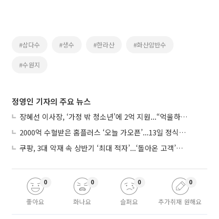
#삼다수
#생수
#한라산
#화산암반수
#수원지
정영인 기자의 주요 뉴스
장혜선 이사장, ‘가정 밖 청소년’에 2억 지원...“억울하고 아파도 단단해지길”
2000억 수혈받은 홈플러스 ‘오늘 가오픈’...13일 정식 개장 시험대
쿠팡, 3대 악재 속 상반기 ‘최대 적자’...‘돌아온 고객’에 수익성 반등 주목
0
0
0
0
좋아요
화나요
슬퍼요
추가취재 원해요