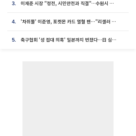
이재준 시장 "정전, 시민안전과 직결"…수원시 비상대응체계 가동
3.
'차쥐뿔' 이준영, 포켓몬 카드 열혈 팬⋯"리셀러 처단할 것"
4.
축구협회 '성 접대 의혹' 일본까지 번졌다…日 심판 실명 공개
5.