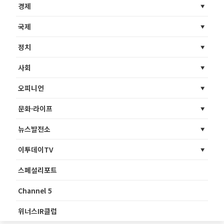
경제
국제
정치
사회
오피니언
문화·라이프
뉴스발전소
이투데이TV
스페셜리포트
Channel 5
위너스IR클럽