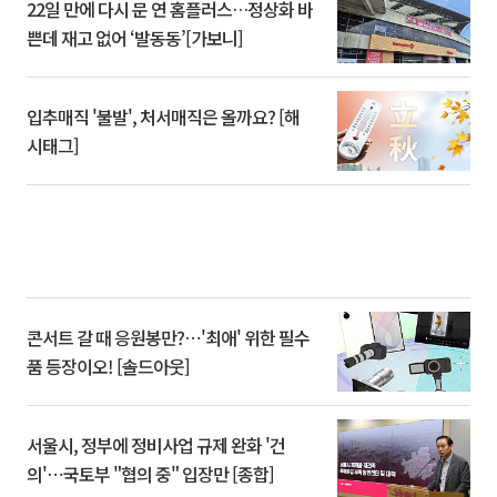
22일 만에 다시 문 연 홈플러스…정상화 바
쁜데 재고 없어 ‘발동동’[가보니]
입추매직 '불발', 처서매직은 올까요? [해
시태그]
콘서트 갈 때 응원봉만?⋯'최애' 위한 필수
품 등장이오! [솔드아웃]
서울시, 정부에 정비사업 규제 완화 '건
의'⋯국토부 "협의 중" 입장만 [종합]