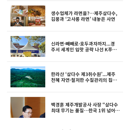
생수업체가 라면을?⋯제주삼다수,
김풍과 ‘고사롱 라면’ 내놓은 사연
신라면·빼빼로·호두과자까지...경
주서 세계인 입맛 공략 나선 K푸드
기업들[경주 APEC]
한라산 ‘삼다수 제3취수원’...제주
천혜 자연·철저한 수질관리의 집결
체[가보니]
백경훈 제주개발공사 사장 “삼다수
최대 무기는 품질⋯한국 1위 넘어
세계 시장 개척”[유통人터뷰]