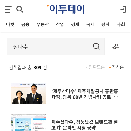
마켓
금융
부동산
산업
경제
국제
정치
사회
검색결과 총
309
건
정확도순
최신순
‘제주삼다수’ 제주개발공사 홍관홍
과장, 광복 80년 기념사업 공로 ‘국
민포장’
제주삼다수, 징둥닷컴 브랜드관 열
고 中 온라인 시장 공략