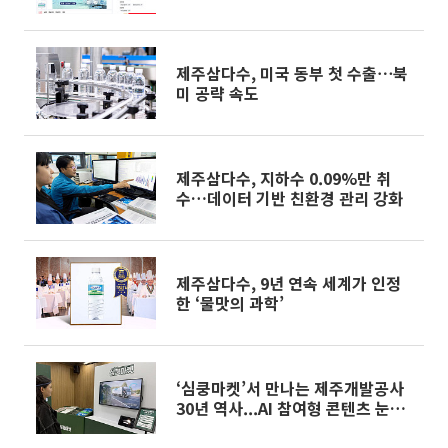
제주삼다수, 미국 동부 첫 수출⋯북
미 공략 속도
제주삼다수, 지하수 0.09%만 취
수…데이터 기반 친환경 관리 강화
제주삼다수, 9년 연속 세계가 인정
한 ‘물맛의 과학’
‘심쿵마켓’서 만나는 제주개발공사
30년 역사...AI 참여형 콘텐츠 눈길
[가보니]