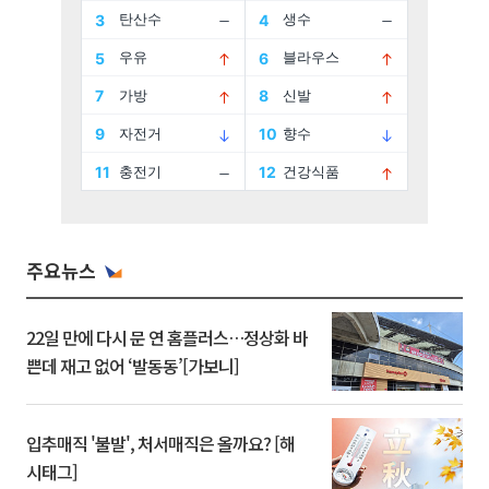
주요뉴스
22일 만에 다시 문 연 홈플러스…정상화 바
쁜데 재고 없어 ‘발동동’[가보니]
입추매직 '불발', 처서매직은 올까요? [해
시태그]