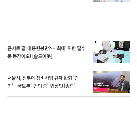
콘서트 갈 때 응원봉만?⋯'최애' 위한 필수
품 등장이오! [솔드아웃]
서울시, 정부에 정비사업 규제 완화 '건
의'⋯국토부 "협의 중" 입장만 [종합]