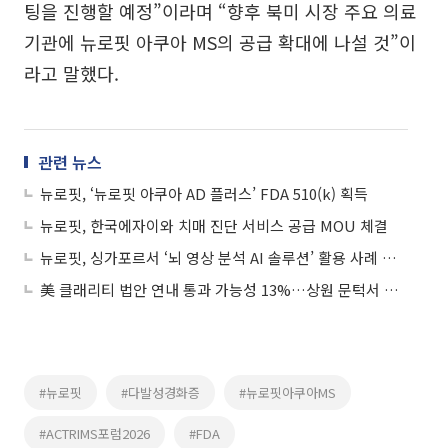
팅을 진행할 예정”이라며 “향후 북미 시장 주요 의료
기관에 뉴로핏 아쿠아 MS의 공급 확대에 나설 것”이
라고 말했다.
관련 뉴스
뉴로핏, ‘뉴로핏 아쿠아 AD 플러스’ FDA 510(k) 획득
뉴로핏, 한국에자이와 치매 진단 서비스 공급 MOU 체결
뉴로핏, 싱가포르서 ‘뇌 영상 분석 AI 솔루션’ 활용 사례 공유
美 클래리티 법안 연내 통과 가능성 13%…상원 문턱서 제동
#뉴로핏
#다발성경화증
#뉴로핏아쿠아MS
#ACTRIMS포럼2026
#FDA