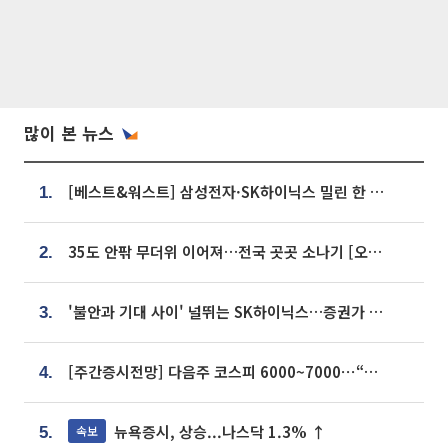
많이 본 뉴스
[베스트&워스트] 삼성전자·SK하이닉스 밀린 한 주…상상인증권은 85% 급등
1.
35도 안팎 무더위 이어져…전국 곳곳 소나기 [오늘 날씨]
2.
'불안과 기대 사이' 널뛰는 SK하이닉스…증권가 "HBM4·LTA 기반 펀터멘털 견고"
3.
[주간증시전망] 다음주 코스피 6000~7000⋯“外人 수급은 정책이 변수”
4.
뉴욕증시, 상승...나스닥 1.3% ↑
속보
5.