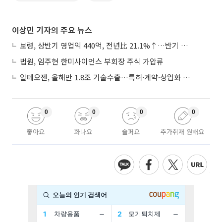
이상민 기자의 주요 뉴스
보령, 상반기 영업익 440억, 전년比 21.1%↑…반기 역대 최대
법원, 임주현 한미사이언스 부회장 주식 가압류
알테오젠, 올해만 1.8조 기술수출…특허·계약·상업화 ‘삼박자’
0
0
0
0
좋아요
화나요
슬퍼요
추가취재 원해요