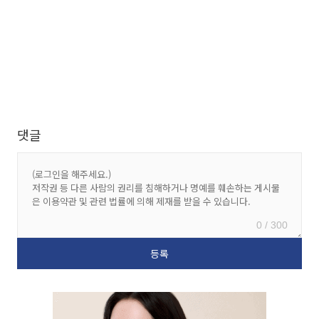
댓글
0 / 300