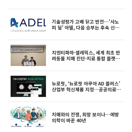
제 개발 속도
기술성평가 고배 딛고 반전…'사노
피 딜' 아델, 다음 승부는 후속 신약
[IPO 엑스레이]
지엔티파마·셀레믹스, 세계 최초 반
려동물 치매 진단·치료 통합 플랫폼
개발 나선다
뉴로핏, ‘뉴로핏 아쿠아 AD 플러스’
산업부 혁신제품 지정…공공의료 사
업 확대
치매와의 전쟁, 희망 보이나…예방
의학이 바꾼 40년