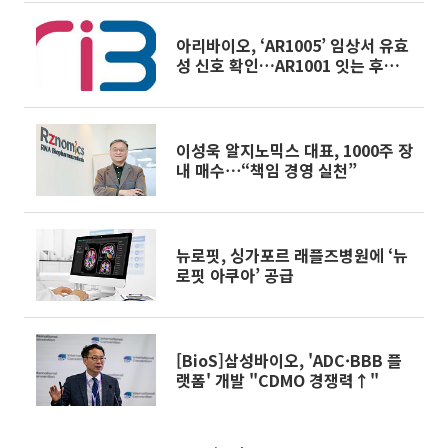
아리바이오, ‘AR1005’ 임상서 유효
성 신호 확인…AR1001 잇는 후속
치매 신약 부각
이성욱 알지노믹스 대표, 1000주 장
내 매수⋯“책임 경영 실천”
뉴로핏, 싱가포르 래플즈병원에 ‘뉴
로핏 아쿠아’ 공급
[BioS]삼성바이오, 'ADC·BBB 플
랫폼' 개발 "CDMO 경쟁력↑"