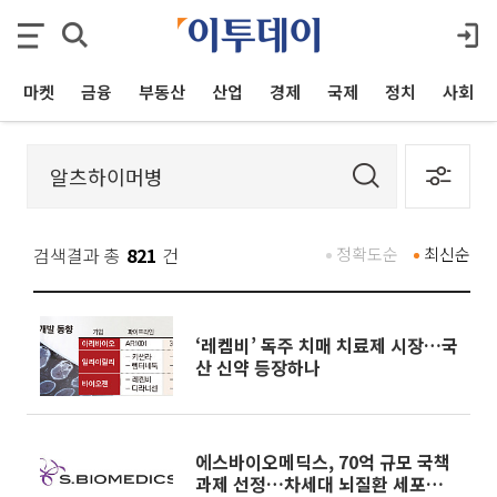
마켓
금융
부동산
산업
경제
국제
정치
사회
검색결과 총
821
건
정확도순
최신순
‘레켐비’ 독주 치매 치료제 시장…국
산 신약 등장하나
에스바이오메딕스, 70억 규모 국책
과제 선정…차세대 뇌질환 세포치료