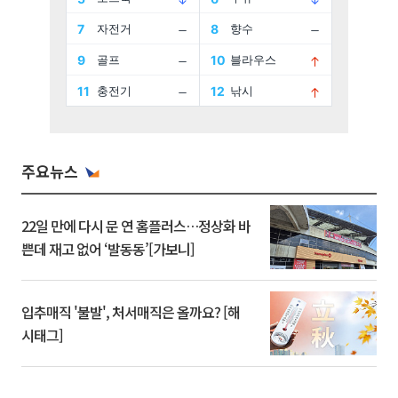
주요뉴스
22일 만에 다시 문 연 홈플러스…정상화 바
쁜데 재고 없어 ‘발동동’[가보니]
입추매직 '불발', 처서매직은 올까요? [해
시태그]