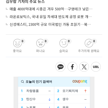
김우람 기자의 주요 뉴스
매출 4000억대에 시총은 겨우 500억…구영테크 낮은 몸값에 저가 승계 마무리
라온로보틱스, 국내 유일 차세대 반도체 공정 로봇 개발 ‘고객사 테스트 진행’
신성에스티, 2300억 규모 미국법인 가동 초읽기…북미 ESS 공략 본격화
0
0
0
0
좋아요
화나요
슬퍼요
추가취재 원해요