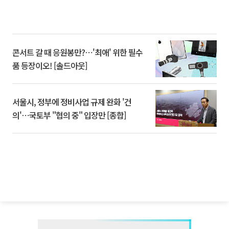
콘서트 갈 때 응원봉만?⋯'최애' 위한 필수
품 등장이오! [솔드아웃]
서울시, 정부에 정비사업 규제 완화 '건
의'⋯국토부 "협의 중" 입장만 [종합]