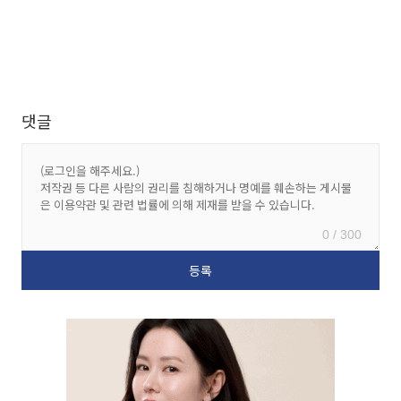
댓글
0 / 300