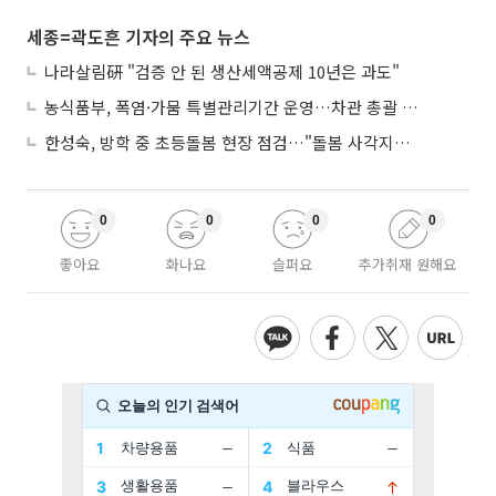
세종=곽도흔 기자의 주요 뉴스
나라살림硏 "검증 안 된 생산세액공제 10년은 과도"
농식품부, 폭염·가뭄 특별관리기간 운영…차관 총괄 대응체계 격상
한성숙, 방학 중 초등돌봄 현장 점검…"돌봄 사각지대 없애야"
0
0
0
0
좋아요
화나요
슬퍼요
추가취재 원해요