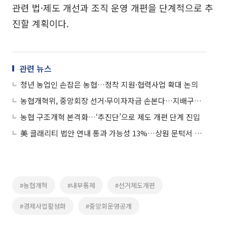
관련 법·제도 개선과 조직 운영 개편을 단계적으로 추
진할 계획이다.
관련 뉴스
청년 농업인 손잡은 농협…정착 지원·협력사업 확대 논의
농협개혁위, 중앙회장 선거·무이자자금 손본다…지배구조 전반 ‘수술대’
농협 구조개혁 본격화…‘추진단’으로 제도 개편 단계 진입
美 클래리티 법안 연내 통과 가능성 13%…상원 문턱서 제동
#농협개혁
#내부통제
#선거제도개편
#경제사업활성화
#중앙회운영공개