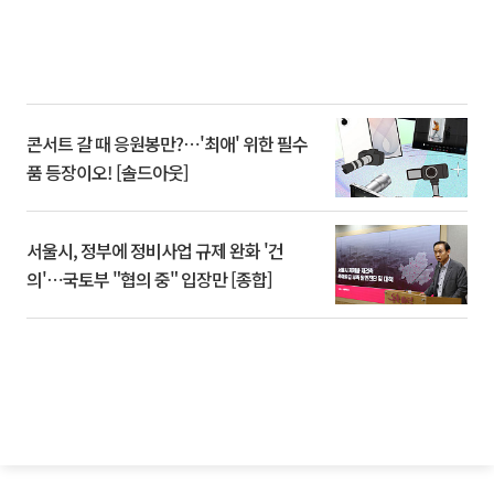
콘서트 갈 때 응원봉만?⋯'최애' 위한 필수
품 등장이오! [솔드아웃]
서울시, 정부에 정비사업 규제 완화 '건
의'⋯국토부 "협의 중" 입장만 [종합]