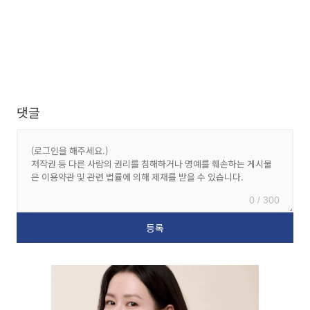
댓글
0 / 300