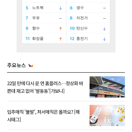
주요뉴스
22일 만에 다시 문 연 홈플러스…정상화 바
쁜데 재고 없어 ‘발동동’[가보니]
입추매직 '불발', 처서매직은 올까요? [해
시태그]