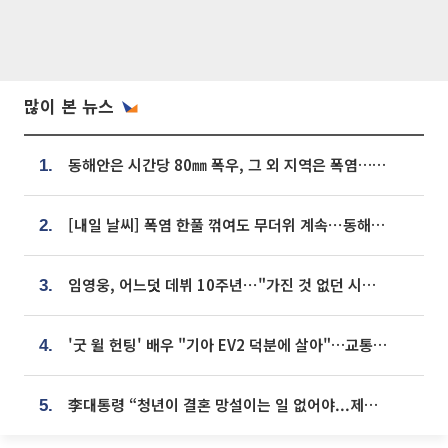
많이 본 뉴스
동해안은 시간당 80㎜ 폭우, 그 외 지역은 폭염…‘극과 극 날씨’
1.
[내일 날씨] 폭염 한풀 꺾여도 무더위 계속⋯동해안 이틀 연속 비
2.
임영웅, 어느덧 데뷔 10주년⋯"가진 것 없던 시절, 내 앞엔 20명의 팬뿐"
3.
'굿 윌 헌팅' 배우 "기아 EV2 덕분에 살아"…교통사고 후 안전성 극찬
4.
李대통령 “청년이 결혼 망설이는 일 없어야...제도상 불이익 조사”
5.