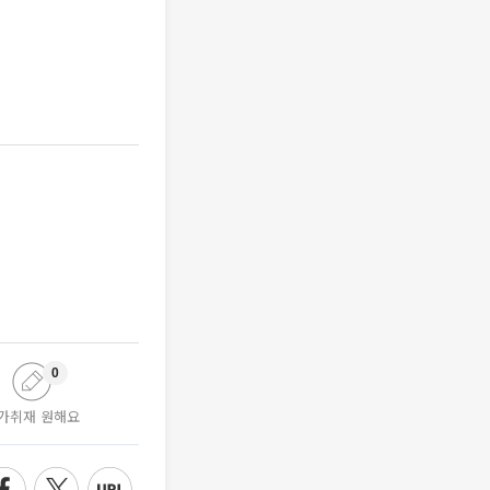
0
가취재 원해요