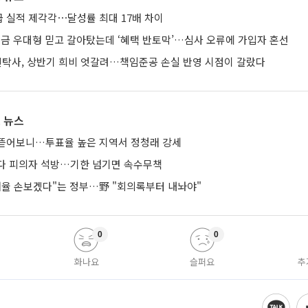
 실적 제각각⋯달성률 최대 17배 차이
금 우대형 믿고 갈아탔는데 ‘혜택 반토막’…심사 오류에 가입자 혼선
신탁사, 상반기 희비 엇갈려…책임준공 손실 반영 시점이 갈랐다
 뉴스
뜯어보니…투표율 높은 지역서 정청래 강세
다 피의자 석방…기한 넘기면 속수무책
 배율 손보겠다"는 정부…野 "회의록부터 내놔야"
0
0
화나요
슬퍼요
추