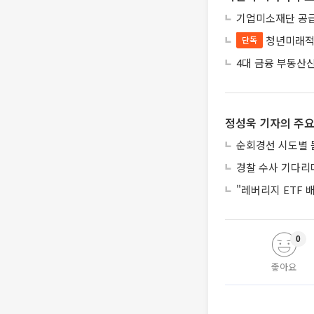
기업미소재단 공급
청년미래적
단독
4대 금융 부동산
정성욱 기자의 주요
순회경선 시도별 
경찰 수사 기다리
"레버리지 ETF
0
좋아요