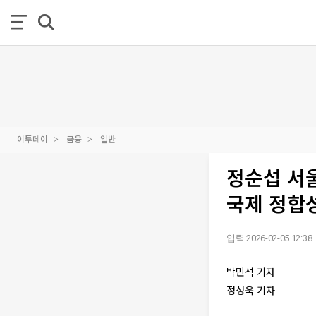
이투데이
금융
일반
정순섭 서
국제 정합성
입력 2026-02-05 12:38
박민석 기자
정성욱 기자