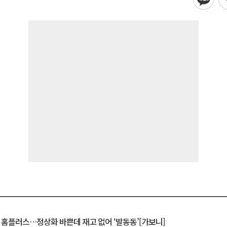
연 홈플러스…정상화 바쁜데 재고 없어 ‘발동동’[가보니]