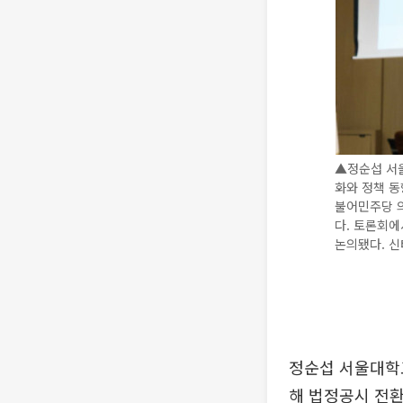
▲정순섭 서
화와 정책 동
불어민주당 
다. 토론회에
논의됐다. 신태
정순섭 서울대학
해 법정공시 전환