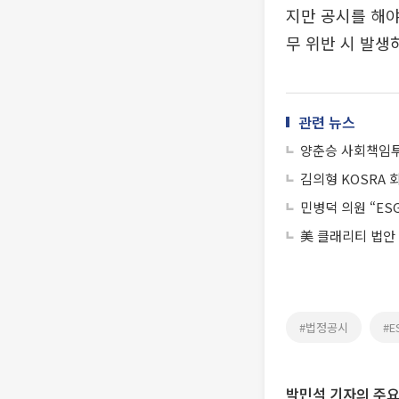
지만 공시를 해야
무 위반 시 발생
관련 뉴스
양춘승 사회책임투자
김의형 KOSRA 
민병덕 의원 “ES
美 클래리티 법안
#법정공시
#
박민석 기자의 주요