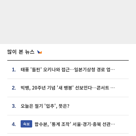
많이 본 뉴스
태풍 '돌핀' 오키나와 접근…일본기상청 경로 업데이트
1.
빅뱅, 20주년 기념 '새 뱅봉' 선보인다⋯콘서트 앞두고 팝업 개최
2.
오늘은 절기 '입추', 뜻은?
3.
합수본, '통계 조작' 서울·경기·충북 선관위 등 추가 압수수색
속보
4.