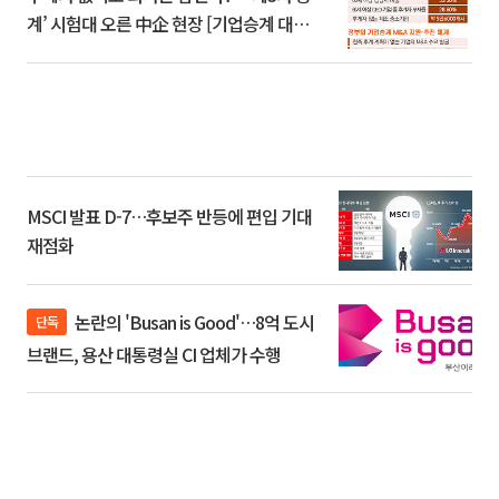
계’ 시험대 오른 中企 현장 [기업승계 대전
환]
MSCI 발표 D-7…후보주 반등에 편입 기대
재점화
논란의 'Busan is Good'…8억 도시
단독
브랜드, 용산 대통령실 CI 업체가 수행