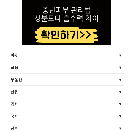
마켓
금융
부동산
산업
경제
국제
정치