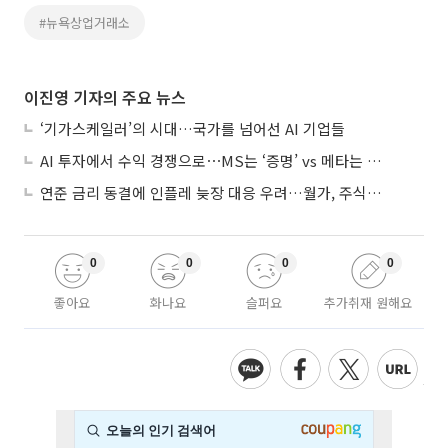
#뉴욕상업거래소
이진영 기자의 주요 뉴스
‘기가스케일러’의 시대…국가를 넘어선 AI 기업들
AI 투자에서 수익 경쟁으로⋯MS는 ‘증명’ vs 메타는 ‘숙제’
연준 금리 동결에 인플레 늦장 대응 우려…월가, 주식도 채권도 던졌다
0
0
0
0
좋아요
화나요
슬퍼요
추가취재 원해요