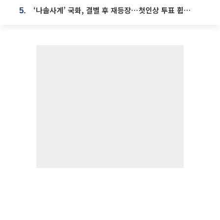
‘나솔사계’ 국화, 결별 후 재등장⋯첫인상 투표 휩쓸고 ‘인기녀’ 등극
5.