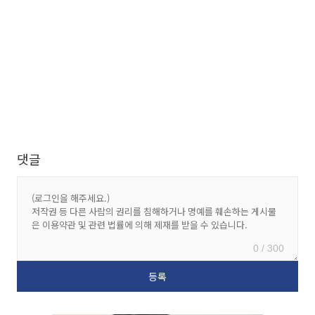
댓글
0 / 300