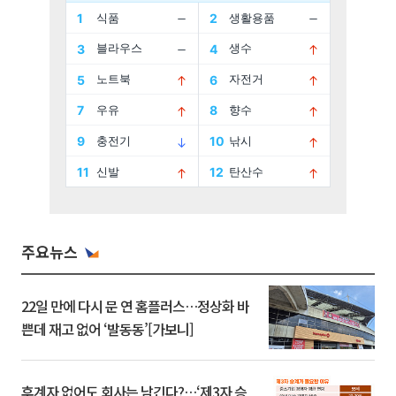
주요뉴스
22일 만에 다시 문 연 홈플러스…정상화 바
쁜데 재고 없어 ‘발동동’[가보니]
후계자 없어도 회사는 남긴다?…‘제3자 승