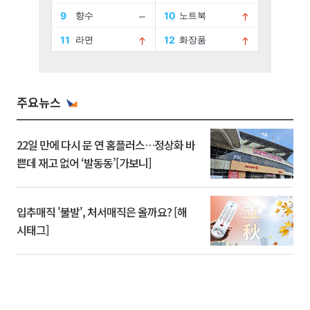
주요뉴스
22일 만에 다시 문 연 홈플러스…정상화 바
쁜데 재고 없어 ‘발동동’[가보니]
입추매직 '불발', 처서매직은 올까요? [해
시태그]