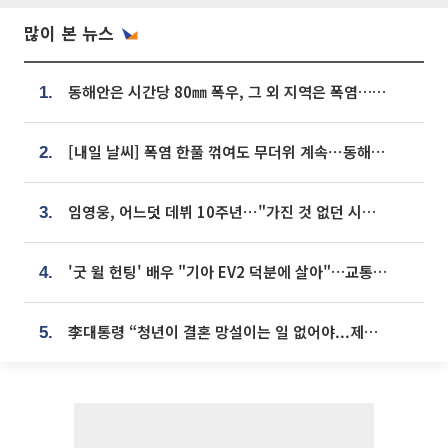
많이 본 뉴스
동해안은 시간당 80㎜ 폭우, 그 외 지역은 폭염…‘극과 극 날씨’
1.
[내일 날씨] 폭염 한풀 꺾여도 무더위 계속⋯동해안 이틀 연속 비
2.
임영웅, 어느덧 데뷔 10주년⋯"가진 것 없던 시절, 내 앞엔 20명의 팬뿐"
3.
'굿 윌 헌팅' 배우 "기아 EV2 덕분에 살아"…교통사고 후 안전성 극찬
4.
李대통령 “청년이 결혼 망설이는 일 없어야...제도상 불이익 조사”
5.