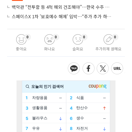
백악관 “전투함 등 4척 해외 건조해야”⋯한국 수주 기대
스페이스X 1차 '보호예수 해제' 임박⋯“주가 추가 하락 가능성”
0
0
0
0
좋아요
화나요
슬퍼요
추가취재 원해요