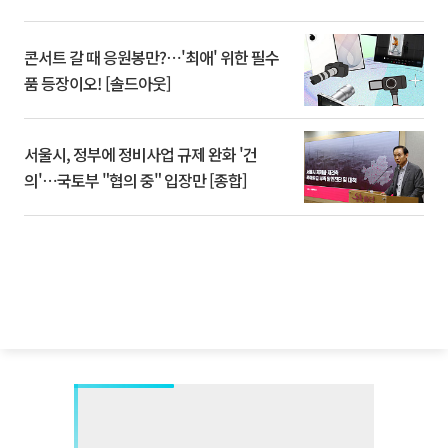
콘서트 갈 때 응원봉만?⋯'최애' 위한 필수
품 등장이오! [솔드아웃]
서울시, 정부에 정비사업 규제 완화 '건
의'⋯국토부 "협의 중" 입장만 [종합]