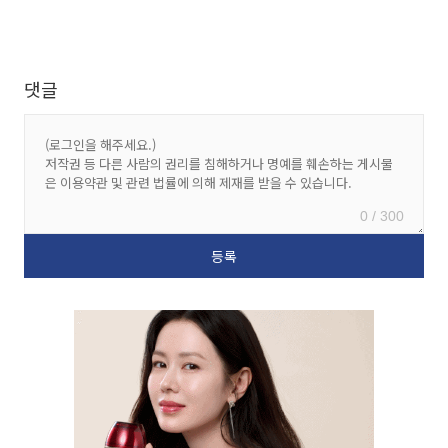
댓글
0 / 300